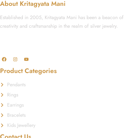
About Kritagyata Mani
Established in 2005, Kritagyata Mani has been a beacon of
creativity and craftsmanship in the realm of silver jewelry.
GST No.: 27AAFCA1668J1ZI
Product Categories
Pendants
Rings
Earrings
Bracelets
Kids Jewellery
Contact Us