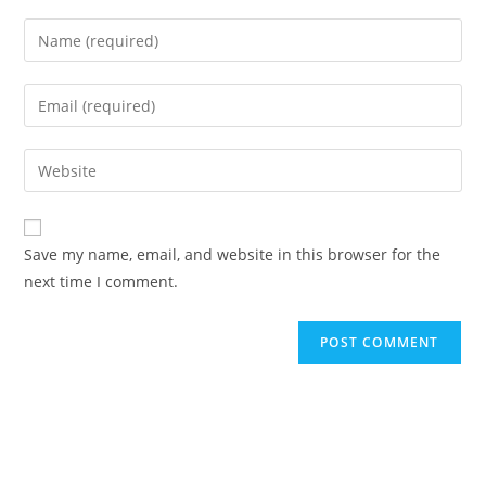
Save my name, email, and website in this browser for the
next time I comment.