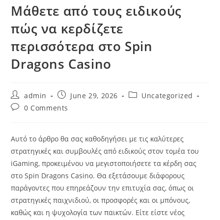
Μάθετε από τους ειδικούς
πώς να κερδίζετε
περισσότερα στο Spin
Dragons Casino
admin
June 29, 2026
Uncategorized
0 Comments
Αυτό το άρθρο θα σας καθοδηγήσει με τις καλύτερες
στρατηγικές και συμβουλές από ειδικούς στον τομέα του
iGaming, προκειμένου να μεγιστοποιήσετε τα κέρδη σας
στο Spin Dragons Casino. Θα εξετάσουμε διάφορους
παράγοντες που επηρεάζουν την επιτυχία σας, όπως οι
στρατηγικές παιχνιδιού, οι προσφορές και οι μπόνους,
καθώς και η ψυχολογία των παικτών. Είτε είστε νέος