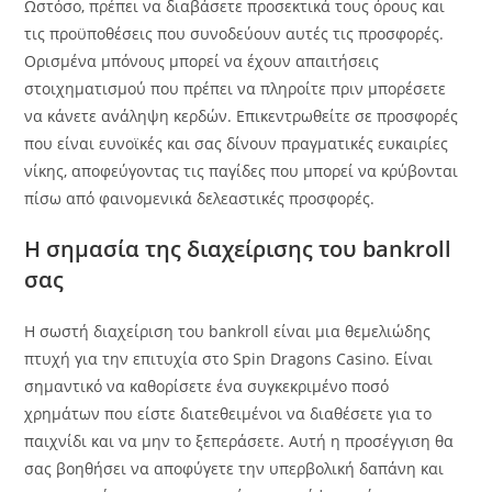
Ωστόσο, πρέπει να διαβάσετε προσεκτικά τους όρους και
τις προϋποθέσεις που συνοδεύουν αυτές τις προσφορές.
Ορισμένα μπόνους μπορεί να έχουν απαιτήσεις
στοιχηματισμού που πρέπει να πληροίτε πριν μπορέσετε
να κάνετε ανάληψη κερδών. Επικεντρωθείτε σε προσφορές
που είναι ευνοϊκές και σας δίνουν πραγματικές ευκαιρίες
νίκης, αποφεύγοντας τις παγίδες που μπορεί να κρύβονται
πίσω από φαινομενικά δελεαστικές προσφορές.
Η σημασία της διαχείρισης του bankroll
σας
Η σωστή διαχείριση του bankroll είναι μια θεμελιώδης
πτυχή για την επιτυχία στο Spin Dragons Casino. Είναι
σημαντικό να καθορίσετε ένα συγκεκριμένο ποσό
χρημάτων που είστε διατεθειμένοι να διαθέσετε για το
παιχνίδι και να μην το ξεπεράσετε. Αυτή η προσέγγιση θα
σας βοηθήσει να αποφύγετε την υπερβολική δαπάνη και