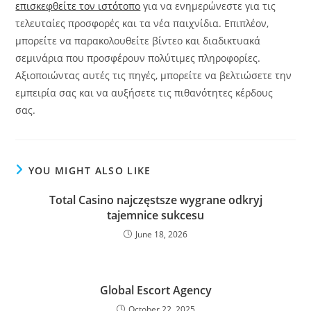
επισκεφθείτε τον ιστότοπο
για να ενημερώνεστε για τις
τελευταίες προσφορές και τα νέα παιχνίδια. Επιπλέον,
μπορείτε να παρακολουθείτε βίντεο και διαδικτυακά
σεμινάρια που προσφέρουν πολύτιμες πληροφορίες.
Αξιοποιώντας αυτές τις πηγές, μπορείτε να βελτιώσετε την
εμπειρία σας και να αυξήσετε τις πιθανότητες κέρδους
σας.
YOU MIGHT ALSO LIKE
Total Casino najczęstsze wygrane odkryj
tajemnice sukcesu
June 18, 2026
Global Escort Agency
October 22, 2025