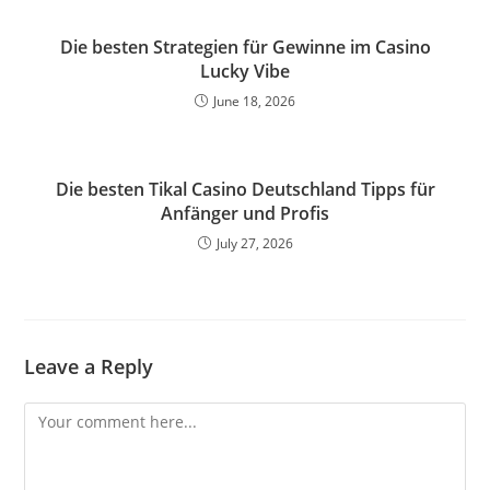
Die besten Strategien für Gewinne im Casino
Lucky Vibe
June 18, 2026
Die besten Tikal Casino Deutschland Tipps für
Anfänger und Profis
July 27, 2026
Leave a Reply