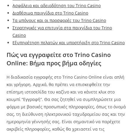
Ασφάλεια και αδειοδότηση του Trino Casino
Διαθέσιμα παιχνίδια στο Trino Casino
Τα μπόνους και οι προσφορές του Trino Casino
Στρατηγικές για επιτυχία στα παιχνίδια του Trino
Casino
Εξυπηρέτηση πελατών και υποστήριξη στο Trino Casino
Πώς να εγγραφείτε στο Trino Casino
Online: Βήμα προς βήμα οδηγίες
Η διαδικασία εγγραφής στο Trino Casino Online είναι απλή
και γρήγορη. Αρχικά, θα πρέπει να επισκεφθείτε την
επίσημη ιστοσελίδα του καζίνο και να κάνετε κλικ στο
κουμπί “Εγγραφή”. Θα σας ζητηθεί να συμπληρώσετε μια
φόρμα με βασικές προσωπικές πληροφορίες, όπως το όνομά
σας, τη διεύθυνση ηλεκτρονικού ταχυδρομείου σας και την
ημερομηνία γέννησής σας. Είναι σημαντικό να παρέχετε
ακριβείς πληροφορίες, καθώς θα χρειαστεί να τις