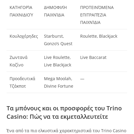
ΚΑΤΗΓΟΡΊΑ
ΔΗΜΟΦΙΛΉ
ΠΡΟΤΕΙΝΌΜΕΝΑ
ΠΑΙΧΝΙΔΙΟΎ
ΠΑΙΧΝΊΔΙΑ
ΕΠΙΤΡΑΠΈΖΙΑ
ΠΑΙΧΝΊΔΙΑ
Κουλοχέρηδες
Starburst,
Roulette, Blackjack
Gonzo’s Quest
Ζωντανά
Live Roulette,
Live Baccarat
Καζίνο
Live Blackjack
Προοδευτικά
Mega Moolah,
—
Τζάκποτ
Divine Fortune
Τα μπόνους και οι προσφορές του Trino
Casino: Πώς να τα εκμεταλλευτείτε
Ένα από τα πιο ελκυστικά χαρακτηριστικά του Trino Casino