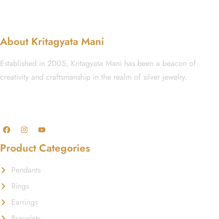
About Kritagyata Mani
Established in 2005, Kritagyata Mani has been a beacon of
creativity and craftsmanship in the realm of silver jewelry.
GST No.: 27AAFCA1668J1ZI
Product Categories
Pendants
Rings
Earrings
Bracelets