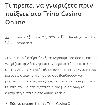
Τι πρέπει να γνωρίζετε πριν
παίξετε στο Trino Casino
Online
admin
June 27, 2026
Uncategorized
0 Comments
Στο σημερινό άρθρο, θα εξερευνήσουμε όλα όσα πρέπει να
γνωρίζετε πριν ξεκινήσετε την περιπέτειά σας στο
trino
casino
. Από τις βασικές πληροφορίες για την εγγραφή σας,
μέχρι τις στρατηγικές που θα σας βοηθήσουν να
μεγιστοποιήσετε τις νίκες σας, θα καλύψουμε σημαντικά
θέματα που θα σας εξοπλίσουν για μια ασφαλή και
ευχάριστη εμπειρία στο online καζίνο.
Πώς να εγγραφείτε στο Trino Casino Online