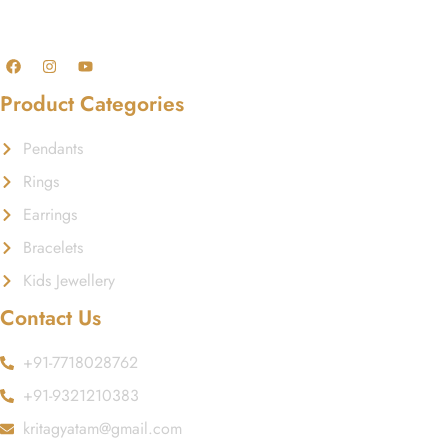
GST No.: 27AAFCA1668J1ZI
Product Categories
Pendants
Rings
Earrings
Bracelets
Kids Jewellery
Contact Us
+91-7718028762
+91-9321210383
kritagyatam@gmail.com