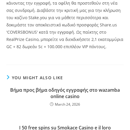
κάνοντας την εγγραφή, τα οφέλη θα προστεθούν στη νέα
σας συνδρομή. Διαβάστε την κριτική μας για την κλήρωση
του καζίνο Stake.you για να μάθετε περισσότερα και
δοκιμάστε τον αποκλειστικό κωδικό προσφοράς Share.us
'COVERSBONUS' κατά την εγγραφή. Ως παίκτης στο
RealPrize Casino, μπορείτε να διεκδικήσετε 2,1 εκατομμύρια
GC + 82 δωρεάν Sc + 100.000 επιπλέον VIP πόντους.
YOU MIGHT ALSO LIKE
Βήμα προς βήμα οδηγός εγγραφής στο wazamba
online casino
March 24, 2026
I 50 free spins su Smokace Casino e il loro