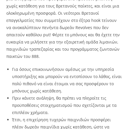
χωρίς κατάθεση για τους Βρετανούς παίκτες, και είναι μια
ολοκληρωμένη προσφορά.
Οι νεότεροι Βρετανοί
επαγγελματίες που συμμετέχουν στο έξτρα hook τείνουν
να ανακαλύπτουν πενήντα δωρεάν Revolves που δεν
απαιτούν καθόλου put! Φέρτε το μπόνους και θα έχετε την
ευκαιρία να μιλήσετε για την εξαιρετική ομάδα λιμανιών,
παιχνιδιών τραπεζαρίας και του προγράμματος ζωντανών
παικτών του 888.
Για όσους επικοινωνήσουν αμέσως με την υπηρεσία
υποστήριξης και μπορούν να εντοπίσουν το λάθος, είναι
πολύ πιθανό να είναι έτοιμοι να σας προσφέρουν το
μπόνους χωρίς κατάθεση.
Πριν κάνετε ανάληψη, θα πρέπει να πληροίτε τις
προϋποθέσεις στοιχηματισμού που σχετίζονται με τα
επιπλέον χρήματα.
Έτσι, η επιχείρηση τυχερών παιχνιδιών προσφέρει
πλέον δωρεάν παιχνίδια χωρίς κατάθεση, ώστε να