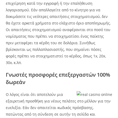
επιχείρηση κατά την εγγραφή ή την επαλήθευση
λογαριασμού. Εάν απαλλαγείτε από το κίνητρο για να
δοκιμάσετε τις νεότερες απαιτήσεις στοιχηματισμού, δεν
θα έχετε αρκετά χρήματα στο ελάχιστο όριο αποπληρωμής.
Οι απαιτήσεις στοιχηματισμού αναφέρονται στο ποσό του
νομίσματος που πρέπει να στοιχηματίσει ένας παίκτης
πριν μεταφέρει τα κέρδη του σε δολάρια. Συνήθως
βρίσκονται ως πολλαπλασιαστής, που σημαίνει πόσες
φορές πρέπει να στοιχηματιστεί το κέρδος, όπως 1x, 20x,
30x, κ.λπ.
Γνωστές προσφορές επεξεργαστών 100%
δωρεάν
Ο λόγος είναι ότι αποτελούν μια
εξαιρετική προσθήκη για νέους πελάτες στο μέλλον για την
ευελιξία. Εάν δεν απαιτείται κωδικός πρόσβασης,
πατώντας από τη σύνδεση σε αυτήν τη σελίδα και