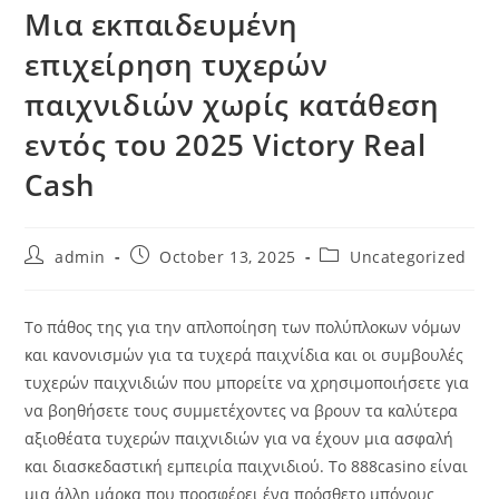
Μια εκπαιδευμένη
επιχείρηση τυχερών
παιχνιδιών χωρίς κατάθεση
εντός του 2025 Victory Real
Cash
admin
October 13, 2025
Uncategorized
Το πάθος της για την απλοποίηση των πολύπλοκων νόμων
και κανονισμών για τα τυχερά παιχνίδια και οι συμβουλές
τυχερών παιχνιδιών που μπορείτε να χρησιμοποιήσετε για
να βοηθήσετε τους συμμετέχοντες να βρουν τα καλύτερα
αξιοθέατα τυχερών παιχνιδιών για να έχουν μια ασφαλή
και διασκεδαστική εμπειρία παιχνιδιού. Το 888casino είναι
μια άλλη μάρκα που προσφέρει ένα πρόσθετο μπόνους