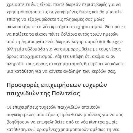
χρειαστείτε έως είκοσι πέντε δωρεάν περιστροφές για να
χρησιμοποιήσετε τις συγκεκριμένες θύρες και θα μπορείτε
επίσης να εξαργυρώσετε τις πληρωμές σας μόλις
ικανοποιήσετε τα νέα κριτήρια στοιχηματισμού. Θα πρέπει
να παίξετε τα είκοσι πέντε δολάρια εντός τριών ημερών
από τη δημιουργία ενός δωρεάν λογαριασμού και θα έχετε
άλλη μία εβδομάδα για να συμμορφωθείτε με τους νέους
όρους στοιχηματισμού. Λάβετε υπόψη ότι ακόμα κι αν
πληροίτε τους όρους στοιχηματισμού, θα πρέπει να κάνετε
μια κατάθεση για να κάνετε ανάληψη των κερδών σας.
Προσφορές επιχειρήσεων τυχερών
παιχνιδιών της Πολιτείας
Οι επιχειρήσεις τυχερών παιχνιδιών απαιτούν
συγκεκριμένες απαιτήσεις πρόσθετων μπόνους για να σας
βοηθήσουν να επωφεληθείτε από τα νέα κίνητρα χωρίς
κατάθεση, ενώ ορισμένες χρησιμοποιούν αμέσως τη νέα