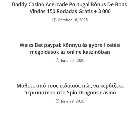
Daddy Casino Acercade Portugal Bônus De Boas-
Vindas 150 Rodadas Grátis + 3 000
October 16, 2025
Weiss Bet paypal: Könnyű és gyors fizetési
megoldások az online kaszinóban
June 29, 2026
Μάθετε από τους ειδικούς πώς να κερδίζετε
περισσότερα στο Spin Dragons Casino
June 29, 2026