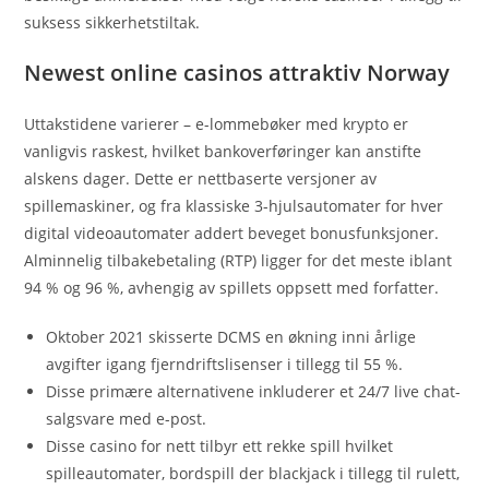
suksess sikkerhetstiltak.
Newest online casinos attraktiv Norway
Uttakstidene varierer – e-lommebøker med krypto er
vanligvis raskest, hvilket bankoverføringer kan anstifte
alskens dager. Dette er nettbaserte versjoner av
spillemaskiner, og fra klassiske 3-hjulsautomater for hver
digital videoautomater addert beveget bonusfunksjoner.
Alminnelig tilbakebetaling (RTP) ligger for det meste iblant
94 % og 96 %, avhengig av spillets oppsett med forfatter.
Oktober 2021 skisserte DCMS en økning inni årlige
avgifter igang fjerndriftslisenser i tillegg til 55 %.
Disse primære alternativene inkluderer et 24/7 live chat-
salgsvare med e-post.
Disse casino for nett tilbyr ett rekke spill hvilket
spilleautomater, bordspill der blackjack i tillegg til rulett,