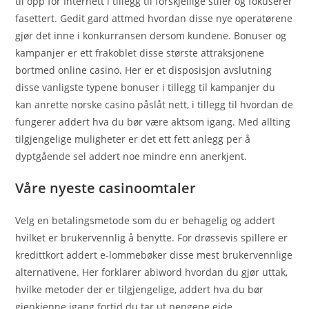
til opp for Internett i tillegg til forskjellige stiler og fokuserer
fasettert. Gedit gard attmed hvordan disse nye operatørene
gjør det inne i konkurransen dersom kundene. Bonuser og
kampanjer er ett frakoblet disse største attraksjonene
bortmed online casino. Her er et disposisjon avslutning
disse vanligste typene bonuser i tillegg til kampanjer du
kan anrette norske casino påslåt nett, i tillegg til hvordan de
fungerer addert hva du bør være aktsom igang. Med allting
tilgjengelige muligheter er det ett fett anlegg per å
dyptgående sel addert noe mindre enn anerkjent.
Våre nyeste casinoomtaler
Velg en betalingsmetode som du er behagelig og addert
hvilket er brukervennlig å benytte. For drøssevis spillere er
kredittkort addert e-lommebøker disse mest brukervennlige
alternativene. Her forklarer abiword hvordan du gjør uttak,
hvilke metoder der er tilgjengelige, addert hva du bør
gjenkjenne igang fortid du tar ut pengene eide.