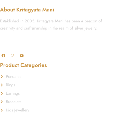
About Kritagyata Mani
Established in 2005, Kritagyata Mani has been a beacon of
creativity and craftsmanship in the realm of silver jewelry.
GST No.: 27AAFCA1668J1ZI
Product Categories
Pendants
Rings
Earrings
Bracelets
Kids Jewellery