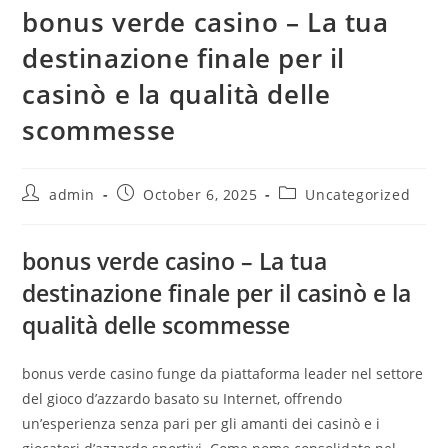
bonus verde casino – La tua
destinazione finale per il
casinò e la qualità delle
scommesse
admin
October 6, 2025
Uncategorized
bonus verde casino – La tua
destinazione finale per il casinò e la
qualità delle scommesse
bonus verde casino funge da piattaforma leader nel settore
del gioco d’azzardo basato su Internet, offrendo
un’esperienza senza pari per gli amanti dei casinò e i