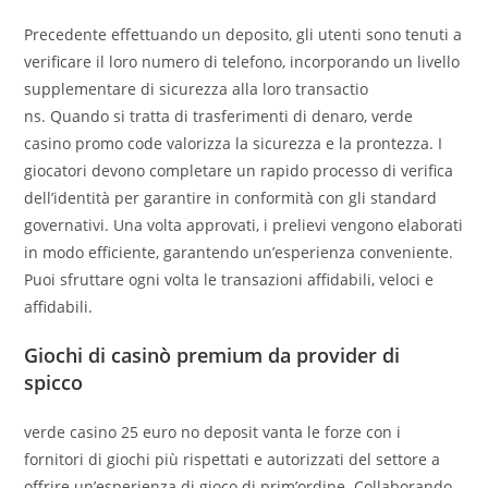
Precedente effettuando un deposito, gli utenti sono tenuti a
verificare il loro numero di telefono, incorporando un livello
supplementare di sicurezza alla loro transactio
ns. Quando si tratta di trasferimenti di denaro, verde
casino promo code valorizza la sicurezza e la prontezza. I
giocatori devono completare un rapido processo di verifica
dell’identità per garantire in conformità con gli standard
governativi. Una volta approvati, i prelievi vengono elaborati
in modo efficiente, garantendo un’esperienza conveniente.
Puoi sfruttare ogni volta le transazioni affidabili, veloci e
affidabili.
Giochi di casinò premium da provider di
spicco
verde casino 25 euro no deposit vanta le forze con i
fornitori di giochi più rispettati e autorizzati del settore a
offrire un’esperienza di gioco di prim’ordine. Collaborando