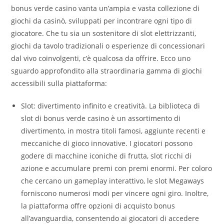
bonus verde casino vanta un’ampia e vasta collezione di
giochi da casinò, sviluppati per incontrare ogni tipo di
giocatore. Che tu sia un sostenitore di slot elettrizzanti,
giochi da tavolo tradizionali o esperienze di concessionari
dal vivo coinvolgenti, c’è qualcosa da offrire. Ecco uno
sguardo approfondito alla straordinaria gamma di giochi
accessibili sulla piattaforma:
Slot: divertimento infinito e creatività. La biblioteca di
slot di bonus verde casino è un assortimento di
divertimento, in mostra titoli famosi, aggiunte recenti e
meccaniche di gioco innovative. I giocatori possono
godere di macchine iconiche di frutta, slot ricchi di
azione e accumulare premi con premi enormi. Per coloro
che cercano un gameplay interattivo, le slot Megaways
forniscono numerosi modi per vincere ogni giro. Inoltre,
la piattaforma offre opzioni di acquisto bonus
all’avanguardia, consentendo ai giocatori di accedere