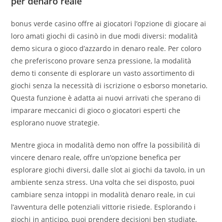
per denaro reale
bonus verde casino offre ai giocatori l’opzione di giocare ai
loro amati giochi di casinò in due modi diversi: modalità
demo sicura o gioco d’azzardo in denaro reale. Per coloro
che preferiscono provare senza pressione, la modalità
demo ti consente di esplorare un vasto assortimento di
giochi senza la necessità di iscrizione o esborso monetario.
Questa funzione è adatta ai nuovi arrivati ​​che sperano di
imparare meccanici di gioco o giocatori esperti che
esplorano nuove strategie.
Mentre gioca in modalità demo non offre la possibilità di
vincere denaro reale, offre un’opzione benefica per
esplorare giochi diversi, dalle slot ai giochi da tavolo, in un
ambiente senza stress. Una volta che sei disposto, puoi
cambiare senza intoppi in modalità denaro reale, in cui
l’avventura delle potenziali vittorie risiede. Esplorando i
giochi in anticipo, puoi prendere decisioni ben studiate,