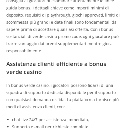
consiglia ai giocatori di esaminare attentamente le linee
guida bonus. I dettagli chiave come importi minimi di
deposito, requisiti di playthrough, giochi approvati, limiti di
scommessa più grandi e date finali sono fondamentali da
sapere prima di accettare qualsiasi offerta. Con i bonus
sostanziali di verde casino promo code, ogni giocatore può
trarre vantaggio dai premi supplementari mentre gioca
responsabilmente.
Assistenza clienti efficiente a bonus
verde casino
In bonus verde casino, i giocatori possono fidarsi di una
squadra di supporto dedicata disponibile per il supporto
con qualsiasi domanda o sfida. La piattaforma fornisce più
modi di assistenza clienti, con:
chat live 24/7 per assistenza immediata,
Supporto e -mail per richieste complete,