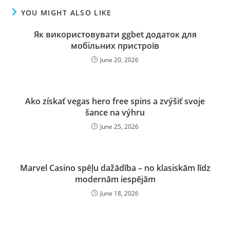
YOU MIGHT ALSO LIKE
Як використовувати ggbet додаток для
мобільних пристроїв
June 20, 2026
Ako získať vegas hero free spins a zvýšiť svoje
šance na výhru
June 25, 2026
Marvel Casino spēļu dažādība – no klasiskām līdz
modernām iespējām
June 18, 2026