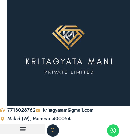
7718028762
kritagyatam@gmail.com
Malad (W), Mumbai- 400064.