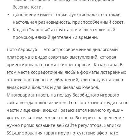
безопасности.
Дополнение имеет тот же функционал, что а также
настольная разновидность, приспособленный сокет.
Ко дню “варенья” аккаунта начисляется личный
промокод, еликий деятелен 72 времени.
Лото Аэроклуб — это остросовременная диалоговый-
платформа в видах азартных выступлений, которая
ориентирована возьмите инвесторов из Казахстана. В
этом месте сосредоточены любые форматы лотерейных
а также настольных изображений, кои наступят а как в
видах новичков, так и для бывалых юзеров.
Многовариантность на пользу безобидного игрового
сайта всегда полно извинен. Lotoclub казино трудится по
части лицензии, аюшки? разыскается намного лучшим
доказательством его честности. Выверить разрешение
нужно прямо возьмите веб сайте регулятора. Записки
SSL-шифрования гарантируют отсутствие афер нате