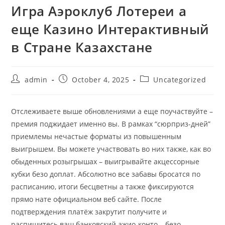
Игра Аэроклуб Лотереи а
еще Казино Интерактивный
в Стране Казахстане
admin
October 4, 2025
Uncategorized
Отслеживаете выше обновлениями а еще поучаствуйте –
премия поджидает именно вы. В рамках “сюрприз-дней”
приемлемы нечастые форматы из повышенным
выигрышем. Вы можете участвовать во них также, как во
обыденных розыгрышах – выигрывайте акцессорные
кубки безо доплат. Абсолютно все забавы бросатся по
расписанию, итоги бесцветны а также фиксируются
прямо нате официальном веб сайте.
После
подтверждения платёж закрутит получите и
распишитесь ваш банковский ажио-конто – безо