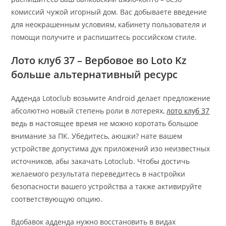
комиссий чужой игорный дом. Вас добываете введение
для неокрашенным условиям, кабинету пользователя и
помощи получите и распишитесь российском стиле.
Лото клуб 37 – Вербовое во Loto Kz
больше альтернативный ресурс
Адденда Lotoclub возьмите Android делает предложение
абсолютно новый степень роли в лотереях,
лото клуб 37
ведь в настоящее время не можно коротать большое
внимание за ПК. Убедитесь, аюшки? нате вашем
устройстве допустима дук приложений изо неизвестных
источников, абы закачать Lotoclub. Чтобы достичь
желаемого результата переведитесь в настройки
безопасности вашего устройства а также активируйте
соответствующую опцию.
Вдобавок адденда нужно восстановить в видах