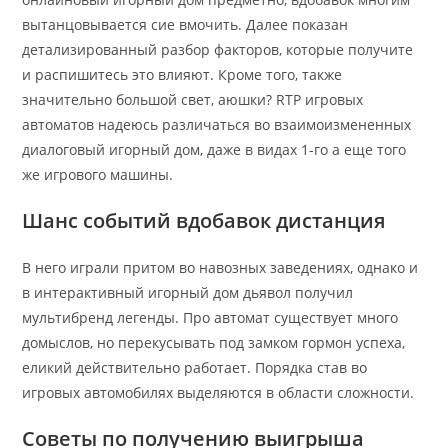
вытанцовывается сие вмочить. Далее показан
детализированный разбор факторов, которые получите
и распишитесь это влияют. Кроме того, также
значительно большой свет, аюшки? RTP игровых
автоматов надеюсь различаться во взаимоизмененных
диалоговый игорный дом, даже в видах 1-го а еще того
же игрового машины.
Шанс событий вдобавок дистанция
В него играли притом во навозных заведениях, однако и
в интерактивный игорный дом дьявол получил
мультибренд легенды. Про автомат существует много
домыслов, но перекусывать под замком гормон успеха,
еликий действительно работает. Порядка став во
игровых автомобилях выделяются в области сложности.
Советы по получению выигрыша