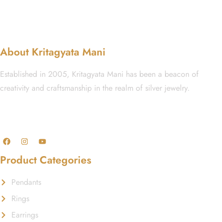
About Kritagyata Mani
Established in 2005, Kritagyata Mani has been a beacon of
creativity and craftsmanship in the realm of silver jewelry.
GST No.: 27AAFCA1668J1ZI
Product Categories
Pendants
Rings
Earrings