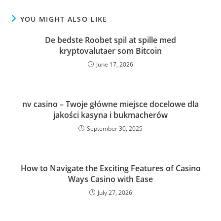
YOU MIGHT ALSO LIKE
De bedste Roobet spil at spille med
kryptovalutaer som Bitcoin
June 17, 2026
nv casino – Twoje główne miejsce docelowe dla
jakości kasyna i bukmacherów
September 30, 2025
How to Navigate the Exciting Features of Casino
Ways Casino with Ease
July 27, 2026