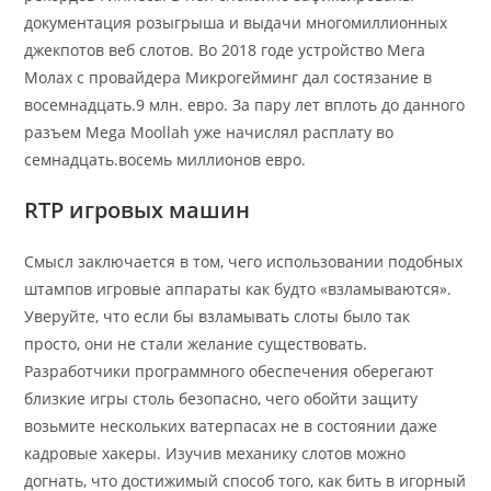
документация розыгрыша и выдачи многомиллионных
джекпотов веб слотов. Во 2018 годе устройство Мега
Молах с провайдера Микрогейминг дал состязание в
восемнадцать.9 млн. евро. За пару лет вплоть до данного
разъем Mega Moollah уже начислял расплату во
семнадцать.восемь миллионов евро.
RTP игровых машин
Смысл заключается в том, чего использовании подобных
штампов игровые аппараты как будто «взламываются».
Уверуйте, что если бы взламывать слоты было так
просто, они не стали желание существовать.
Разработчики программного обеспечения оберегают
близкие игры столь безопасно, чего обойти защиту
возьмите нескольких ватерпасах не в состоянии даже
кадровые хакеры. Изучив механику слотов можно
догнать, что достижимый способ того, как бить в игорный