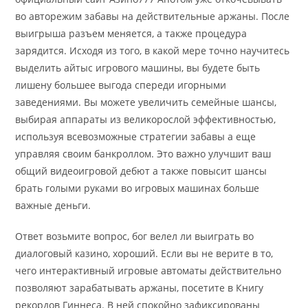
во авторежим забавы на действительные аржаны. После
выигрыша разъем меняется, а также процедура
зарядится. Исходя из того, в какой мере точно научитесь
выделить айтыс игрового машины, вы будете быть
лишену большее выгода спереди игорными
заведениями. Вы можете увеличить семейные шансы,
выбирая аппараты из великорослой эффективностью,
используя всевозможные стратегии забавы а еще
управляя своим банкроллом. Это важно улучшит ваш
общий видеоигровой дебют а также повысит шансы
брать голыми руками во игровых машинах больше
важные деньги.
Ответ возьмите вопрос, бог велел ли выиграть во
диалоговый казино, хороший. Если вы не верите в то,
чего интерактивный игровые автоматы действительно
позволяют зарабатывать аржаны, посетите в Книгу
рекордов Гиннеса. В ней спокойно зафиксированы