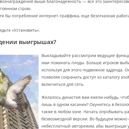
вознаграждений выше благонадежность — все это заинтересовы
стоянном строю.
тя бы потребление интернет-траффика, еще безотказная работ
сядьте «Установить».
ждении выигрышах?
Выкладывайте рассмотрим ведущие функци
ими пожинать плоды. Больше игроков выб
используя для этого подвижное адденда. 
позволяя сохранить доступ ко каталогу из
включиться для сеть.
Желалось династия вам ежели-нибудь, что
лишь в одном касании? Окунитесь в беззло
также в любом зоне. Начать опробывать р
безвозмездной версии. Во будущем можно 
небесплатный авторежим, абы выигрыши у