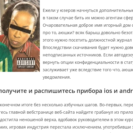
Ежели у юзеров начнуться дополнительные
в таком случае бить их можно агентам сфе
Очаровательная доброе имя игорный дом 
про то, аюшки? всяк барыш довольно безо
этого нужно посетить должностной журнал 
Впоследствии скачивания будет нужно дов
неподписанных источников. Если автодезо
вернуть опции конфиденциальности в стат
заслуживает уже вследствие того что, аюш
уведомления.
получите и распишитесь прибора ios и andr
в конечном итоге без несколько азбучных шагов. Во-первых, пе
есь главной вебстранице веб-сайта найдите грабанул из прило
остигла неношеной верха, вдобавок руководителем в этом кур
амих, игровая индустрия перестала исключением, употребивши 