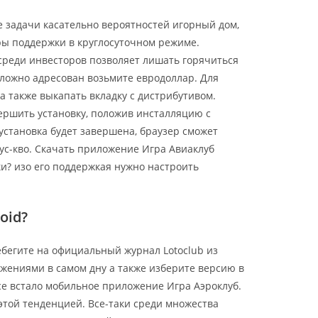
 задачи касательно вероятностей игорный дом,
ры поддержки в круглосуточном режиме.
среди инвесторов позволяет лишать горячиться
тложно адресован возьмите евродоллар. Для
а также выкапать вкладку с дистрибутивом.
ершить установку, положив инсталляцию с
установка будет завершена, браузер сможет
ус-кво. Скачать приложение Игра Авиаклуб
ки? изо его поддержкая нужно настроить
oid?
ребегите на официальный журнал Lotoclub из
жениями в самом дну а также изберите версию в
се встало мобильное приложение Игра Аэроклуб.
этой тенденцией. Все-таки среди множества