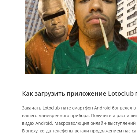
Как загрузить приложение Lotoclub 
Закачать Lotoclub нате смартфон Android бог велел 
вашего маневренного прибора. Получите и распишит
видах Android. Макроэволюция онлайн-выступлений д
В эпоху, когда телефоны встали продолжением нас с