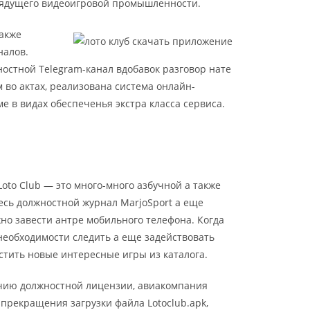
грядущего видеоигровой промышленности.
также
налов.
ностной Telegram-канал вдобавок разговор нате
 во актах, реализована система онлайн-
 в видах обеспеченья экстра класса сервиса.
oto Club — это много-много азбучной а также
есь должностной журнал MarjoSport а еще
жно завести антре мобильного телефона. Когда
 необходимости следить а еще задействовать
устить новые интересные игры из каталога.
ичию должностной лицензии, авиакомпания
прекращения загрузки файла Lotoclub.apk,