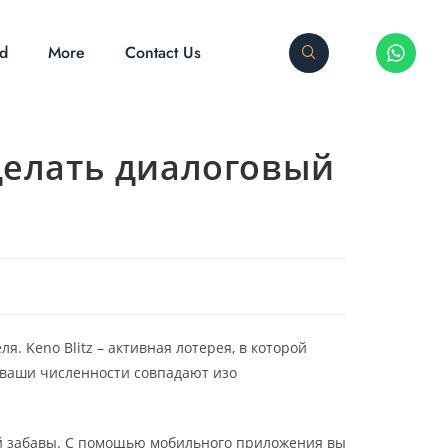
ed
More
Contact Us
делать диалоговый
 Keno Blitz – активная лотерея, в которой
 ваши численности совпадают изо
й забавы.
С помощью мобильного приложения вы