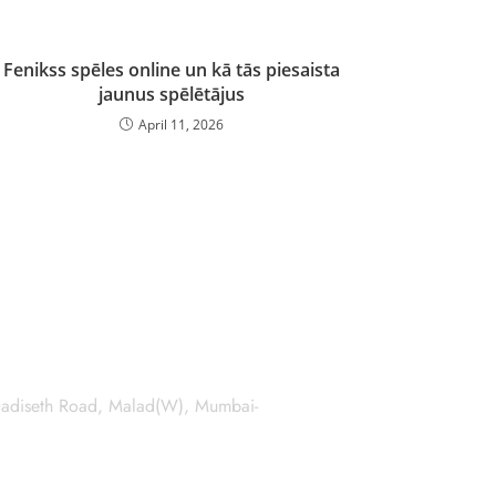
Fenikss spēles online un kā tās piesaista
jaunus spēlētājus
April 11, 2026
 Dadiseth Road, Malad(W), Mumbai-