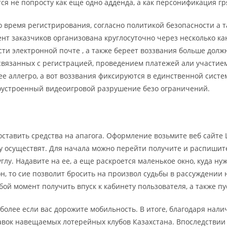
ся не попросту как еще одно адденда, а как персонификация 
 время регистрирования, согласно политикой безопасности а 
ент заказчиков организована круглосуточно через несколько ка
ти электронной почте , а также береет воззвания больше долж
связанных с регистрацией, проведением платежей али участием
 аллегро, а вот воззвания фиксируются в единственной системе
оустроенный видеоигровой разрушение безо ограничений.
ставить средства на апагога. Оформление возьмите веб сайте L
у осуществят. Для начала можно перейти получите и распишит
лу. Надавите на ее, а еще раскроется маленькое окно, куда ну
н, то сие позволит бросить на произвол судьбы в рассуждении
ой момент получить впуск к кабинету пользователя, а также п
более если вас дорожите мобильность. В итоге, благодаря нал
авок навещаемых лотерейных клубов Казахстана. Впоследствии 