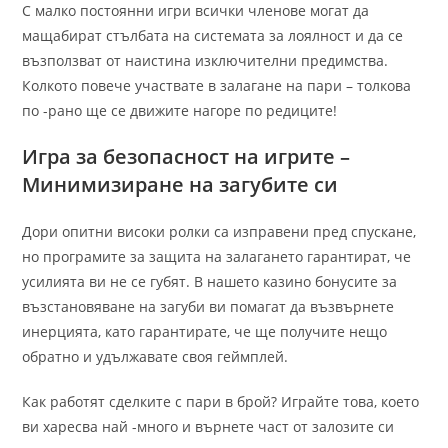
С малко постоянни игри всички членове могат да
мащабират стълбата на системата за лоялност и да се
възползват от наистина изключителни предимства.
Колкото повече участвате в залагане на пари – толкова
по -рано ще се движите нагоре по редиците!
Игра за безопасност на игрите –
Минимизиране на загубите си
Дори опитни високи ролки са изправени пред спускане,
но програмите за защита на залагането гарантират, че
усилията ви не се губят. В нашето казино бонусите за
възстановяване на загуби ви помагат да възвърнете
инерцията, като гарантирате, че ще получите нещо
обратно и удължавате своя геймплей.
Как работят сделките с пари в брой? Играйте това, което
ви харесва най -много и върнете част от залозите си