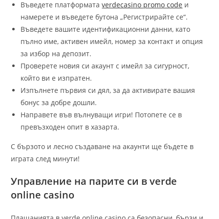
Въведете платформата
verdecasino promo code
и
намерете и въведете бутона „Регистрирайте се“.
Въведете вашите идентификационни данни, като
пълно име, активен имейл, номер за контакт и опция
за избор на депозит.
Проверете новия си акаунт с имейл за сигурност,
който ви е изпратен.
Изпълнете първия си дял, за да активирате вашия
бонус за добре дошли.
Направете във вълнуващи игри! Потопете се в
превъзходен опит в хазарта.
С бързото и лесно създаване на акаунти ще бъдете в
играта след минути!
Управление на парите си в verde
online casino
Плащанията в verde online casino са безопасни, бързи и