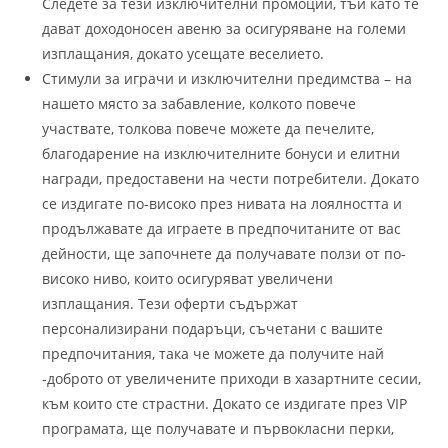
Следете за тези изключителни промоции, тъй като те
дават доходоносен авеню за осигуряване на големи
изплащания, докато усещате веселието.
Стимули за играчи и изключителни предимства – на
нашето място за забавление, колкото повече
участвате, толкова повече можете да печелите,
благодарение на изключителните бонуси и елитни
награди, предоставени на чести потребители. Докато
се издигате по-високо през нивата на лоялността и
продължавате да играете в предпочитаните от вас
дейности, ще започнете да получавате ползи от по-
високо ниво, които осигуряват увеличени
изплащания. Тези оферти съдържат
персонализирани подаръци, съчетани с вашите
предпочитания, така че можете да получите най
-доброто от увеличените приходи в хазартните сесии,
към които сте страстни. Докато се издигате през VIP
програмата, ще получавате и първокласни перки,