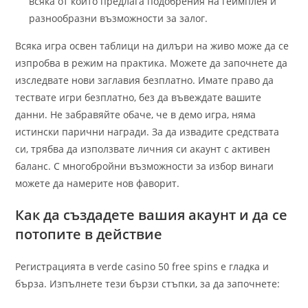
всяка от които предлага подобрения на геймплея и
разнообразни възможности за залог.
Всяка игра освен таблици на дилъри на живо може да се
изпробва в режим на практика. Можете да започнете да
изследвате нови заглавия безплатно. Имате право да
тествате игри безплатно, без да въвеждате вашите
данни. Не забравяйте обаче, че в демо игра, няма
истински парични награди. За да извадите средствата
си, трябва да използвате личния си акаунт с активен
баланс. С многобройни възможности за избор винаги
можете да намерите нов фаворит.
Как да създадете вашия акаунт и да се
потопите в действие
Регистрацията в verde casino 50 free spins е гладка и
бърза. Изпълнете тези бързи стъпки, за да започнете: