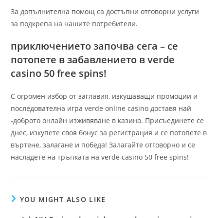
За допълнителна помощ са достъпни отговорни услуги
за подкрепа на нашите потребители.
приключението започва сега – се
потопете в забавлението в verde
casino 50 free spins!
С огромен избор от заглавия, изкушаващи промоции и
последователна игра verde online casino доставя най
-доброто онлайн изживяване в казино. Присъединете се
днес, изкупете своя бонус за регистрация и се потопете в
въртене, залагане и победа! Залагайте отговорно и се
насладете на тръпката на verde casino 50 free spins!
YOU MIGHT ALSO LIKE