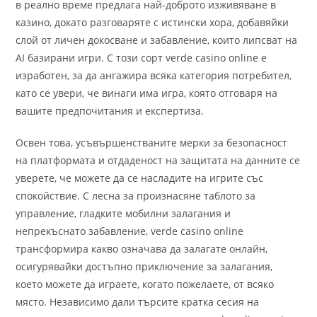
в реално време предлага най-доброто изживяване в
казино, докато разговаряте с истински хора, добавяйки
слой от личен докосване и забавление, които липсват на
AI базирани игри. С този сорт verde casino online е
изработен, за да ангажира всяка категория потребител,
като се увери, че винаги има игра, която отговаря на
вашите предпочитания и експертиза.
Освен това, усъвършенстваните мерки за безопасност
на платформата и отдаденост на защитата на данните се
уверете, че можете да се насладите на игрите със
спокойствие. С лесна за произнасяне таблото за
управление, гладките мобилни залагания и
непрекъснато забавление, verde casino online
трансформира какво означава да залагате онлайн,
осигурявайки достъпно приключение за залагания,
което можете да играете, когато пожелаете, от всяко
място. Независимо дали търсите кратка сесия на