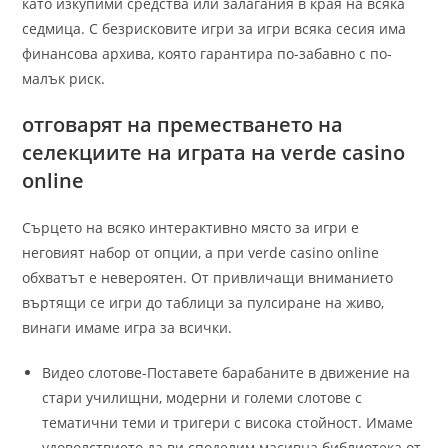
като изкупими средства или залагания в края на всяка
седмица. С безрисковите игри за игри всяка сесия има
финансова архива, която гарантира по-забавно с по-
малък риск.
отговарят на преместването на
селекциите на играта на verde casino
online
Сърцето на всяко интерактивно място за игри е
неговият набор от опции, а при verde casino online
обхватът е невероятен. От привличащи вниманието
въртящи се игри до таблици за пулсиране на живо,
винаги имаме игра за всички.
Видео слотове-Поставете барабаните в движение на
стари училищни, модерни и големи слотове с
тематични теми и тригери с висока стойност. Имаме
удоволствието да ви споделим масивна библиотека от