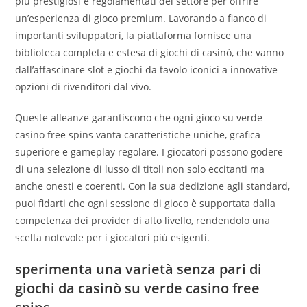
più prestigiosi e regolamentati del settore per offrire
un’esperienza di gioco premium. Lavorando a fianco di
importanti sviluppatori, la piattaforma fornisce una
biblioteca completa e estesa di giochi di casinò, che vanno
dall’affascinare slot e giochi da tavolo iconici a innovative
opzioni di rivenditori dal vivo.
Queste alleanze garantiscono che ogni gioco su verde
casino free spins vanta caratteristiche uniche, grafica
superiore e gameplay regolare. I giocatori possono godere
di una selezione di lusso di titoli non solo eccitanti ma
anche onesti e coerenti. Con la sua dedizione agli standard,
puoi fidarti che ogni sessione di gioco è supportata dalla
competenza dei provider di alto livello, rendendolo una
scelta notevole per i giocatori più esigenti.
sperimenta una varietà senza pari di
giochi da casinò su verde casino free