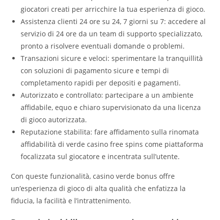
giocatori creati per arricchire la tua esperienza di gioco.
Assistenza clienti 24 ore su 24, 7 giorni su 7: accedere al
servizio di 24 ore da un team di supporto specializzato,
pronto a risolvere eventuali domande o problemi.
Transazioni sicure e veloci: sperimentare la tranquillità
con soluzioni di pagamento sicure e tempi di
completamento rapidi per depositi e pagamenti.
Autorizzato e controllato: partecipare a un ambiente
affidabile, equo e chiaro supervisionato da una licenza
di gioco autorizzata.
Reputazione stabilita: fare affidamento sulla rinomata
affidabilità di verde casino free spins come piattaforma
focalizzata sul giocatore e incentrata sull’utente.
Con queste funzionalità, casino verde bonus offre
un’esperienza di gioco di alta qualità che enfatizza la
fiducia, la facilità e l’intrattenimento.