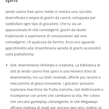
spins
verde casino free spins mette in mostra una raccolta
diversificata e ampia di giochi da casinò, sviluppata per
soddisfare ogni tipo di giocatore. Che tu sia un
appassionato di slot coinvolgenti, giochi da tavolo
tradizionali o esperienze di concessionari dal vivo
coinvolgenti, c’è qualcosa da fornire. Ecco uno sguardo
approfondito alla straordinaria varietà di giochi accessibili
sulla piattaforma:
Slot: divertimento illimitato e creatività. La biblioteca di
slot di verde casino free spins è una miniera d’oro di
divertimento, tra cui titoli rinomati, offerte più recenti e
meccaniche di gioco innovative. I giocatori possono
esplorare macchine da frutta iconiche, slot elettrizzanti e
ricompense con premi che cambiano la vita. Per coloro
che cercano gameplay coinvolgente, le slot Megaways
offrono migliaia di modi per vincere ogni giro. Inoltre, la