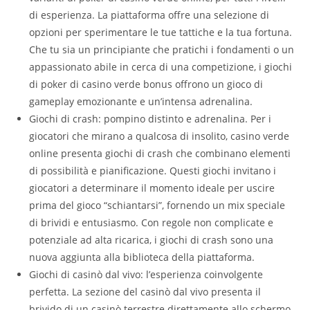
di esperienza. La piattaforma offre una selezione di
opzioni per sperimentare le tue tattiche e la tua fortuna.
Che tu sia un principiante che pratichi i fondamenti o un
appassionato abile in cerca di una competizione, i giochi
di poker di casino verde bonus offrono un gioco di
gameplay emozionante e un’intensa adrenalina.
Giochi di crash: pompino distinto e adrenalina. Per i
giocatori che mirano a qualcosa di insolito, casino verde
online presenta giochi di crash che combinano elementi
di possibilità e pianificazione. Questi giochi invitano i
giocatori a determinare il momento ideale per uscire
prima del gioco “schiantarsi”, fornendo un mix speciale
di brividi e entusiasmo. Con regole non complicate e
potenziale ad alta ricarica, i giochi di crash sono una
nuova aggiunta alla biblioteca della piattaforma.
Giochi di casinò dal vivo: l’esperienza coinvolgente
perfetta. La sezione del casinò dal vivo presenta il
brivido di un casinò terrestre direttamente allo schermo.