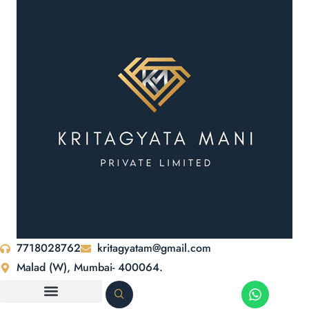
7718028762
kritagyatam@gmail.com
Malad (W), Mumbai- 400064.