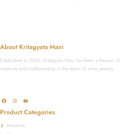
About Kritagyata Mani
Established in 2005, Kritagyata Mani has been a beacon of
creativity and craftsmanship in the realm of silver jewelry.
GST No.: 27AAFCA1668J1ZI
Product Categories
Pendants