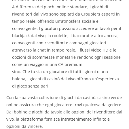
A differenza dei giochi online standard, i giochi di
rivenditori dal vivo sono ospitati da Croupiers esperti in
tempo reale, offrendo un’atmosfera sociale e
coinvolgente. I giocatori possono accedere ai tavoli per il
blackjack dal vivo, la roulette, il baccarat e altro ancora,
coinvolgenti con rivenditori e compagni giocatori
attraverso la chat in tempo reale. I flussi video HD e le
opzioni di scommesse monetarie rendono ogni sessione
come un viaggio in una CA premium
sino. Che tu sia un giocatore di tutti i giorni o una
balena, i giochi di casinò dal vivo offrono un’esperienza
di gioco senza pari.
Con la sua vasta collezione di giochi da casinò, casino verde
online assicura che ogni giocatore trovi qualcosa da godere.
Dai bobine e giochi da tavolo alle opzioni del rivenditore dal
vivo, la piattaforma fornisce intrattenimento infinito e
opzioni da vincere.