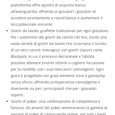
piattaforma offre opzioni di acquisto bonus
all’avanguardia, offrendo ai giocatori i giocatori di
accedere prontamente a round bonus e aumentare il
loro potenziale vincente.
Giochi da tavolo: graffette tradizionali per ogni giocatore.
Per i sostenitori dei giochi da casinò con tesi, esiste una
vasta varietà di giochi da tavolo che incarnano il nucleo
di un vero casinò. Interagisci con giochi classici come
Blackjack, in cui il processo decisionale e l’abilità
possono ottenere enormi vittorie o cogliere l’occasione
per la roulette, con i suoi meccanici coinvolgenti. Ogni
gioco è progettato con gravi elementi visivi e gameplay
senza sforzo, offrendo un’esperienza coinvolgente e
divertente sia per i principianti che per i giocatori
esperti.
Giochi di poker: una combinazione di competenza e
fortuna. Gli amanti del poker ammireranno la gamma di
varianti di poker di casino verde online, per tutti i livelli