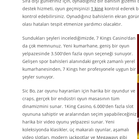
Sıra dışı günleriniz için, oynadığınız bir bahisin gizemli
destek hizmeti, oyun geçmişinizi
1 king
kontrol ederek bu
kontrol edebilirsiniz. Oynadığınız bahislerin ekran görün
olası hataları tespit etmenize yardımcı olacaktır.
Sundukları şeyleri incelediğimizde, 7 Kings Casino'dan
da çok memnunuz. Yeni kumarhane, geniş bir oyun
yelpazesinde 3.500'den fazla oyun seçeneği sunuyor.
Gelişen spor bahisleri alanındaki gerçek zamanlı yerel
kumarhanesinden, 7 Kings her profesyonele uygun bir
şeyler sunuyor.
Sic Bo, zar oyunu hayranları için harika bir oyundur ve
craps, gerçek bir endüstri oyun masasının tüm
dinamizmini sunar. 1King Casino, 6.000'den fazla slot
oyununa sahiptir ve aralarından seçim yapabileceğiniz
harika bir video oyunu yelpazesi sunar. Yeni
koleksiyonda klasikler, üç makaralı oyunlar, aşamalı
video slotları, modern jackpotlar ve Megaways gibi