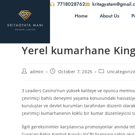
7718028762
kritagyatam@gmail.
Home
About Us
P
Yerel kumarhane King
admin
October 7, 2025
Uncategoriz
3 Leaders Casino'nun yüksek kaliteye ve oyuncu memnuni
çevrimiçi bahis deneyimi yaşama konusundaki hassasiyeti
kuruluşlar ve devlet kurumları tarafından düzenli olar
çevrimiçi kumarhanenin köklü bir kumar düzenleyicisi ta
İlgili gereksinimler karşılanırsa promosyonlar anında tet
Curaçao Bahis Kontrol Kurulu (GCB) lisansına sahip olu