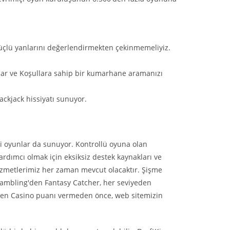
çlü yanlarını değerlendirmekten çekinmemeliyiz.
tlar ve Koşullara sahip bir kumarhane aramanızı
ackjack hissiyatı sunuyor.
ibi oyunlar da sunuyor. Kontrollü oyuna olan
rdımcı olmak için eksiksiz destek kaynakları ve
hizmetlerimiz her zaman mevcut olacaktır. Şişme
Gambling'den Fantasy Catcher, her seviyeden
Queen Casino puanı vermeden önce, web sitemizin