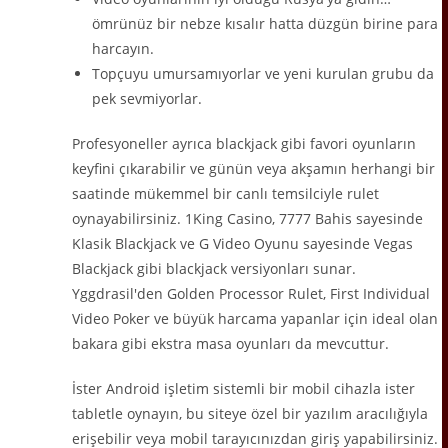
ömrünüz bir nebze kısalır hatta düzgün birine para
harcayın.
Topçuyu umursamıyorlar ve yeni kurulan grubu da
pek sevmiyorlar.
Profesyoneller ayrıca blackjack gibi favori oyunların
keyfini çıkarabilir ve günün veya akşamın herhangi bir
saatinde mükemmel bir canlı temsilciyle rulet
oynayabilirsiniz. 1King Casino, 7777 Bahis sayesinde
Klasik Blackjack ve G Video Oyunu sayesinde Vegas
Blackjack gibi blackjack versiyonları sunar.
Yggdrasil'den Golden Processor Rulet, First Individual
Video Poker ve büyük harcama yapanlar için ideal olan
bakara gibi ekstra masa oyunları da mevcuttur.
İster Android işletim sistemli bir mobil cihazla ister
tabletle oynayın, bu siteye özel bir yazılım aracılığıyla
erişebilir veya mobil tarayıcınızdan giriş yapabilirsiniz.