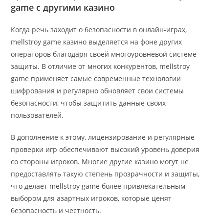
game с другими казино
Когда речь заходит о безопасности в онлайн-играх,
mellstroy game казино выделяется на фоне других
операторов благодаря своей многоуровневой системе
защиты. В отличие от многих конкурентов, mellstroy
game применяет самые современные технологии
шифрования и регулярно обновляет свои системы
безопасности, чтобы защитить данные своих
пользователей.
В дополнение к этому, лицензирование и регулярные
проверки игр обеспечивают высокий уровень доверия
со стороны игроков. Многие другие казино могут не
предоставлять такую степень прозрачности и защиты,
что делает mellstroy game более привлекательным
выбором для азартных игроков, которые ценят
безопасность и честность.