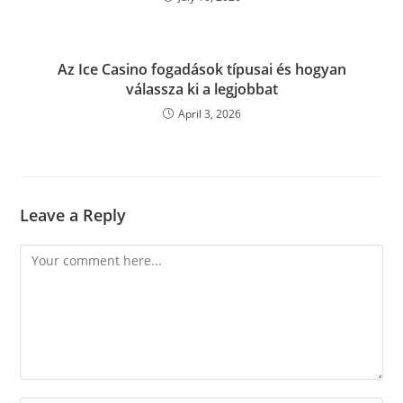
Az Ice Casino fogadások típusai és hogyan
válassza ki a legjobbat
April 3, 2026
Leave a Reply