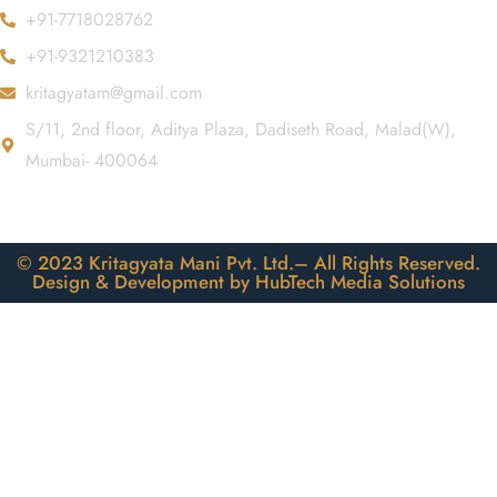
+91-7718028762
+91-9321210383
kritagyatam@gmail.com
S/11, 2nd floor, Aditya Plaza, Dadiseth Road, Malad(W),
Mumbai- 400064
© 2023 Kritagyata Mani Pvt. Ltd.– All Rights Reserved.
Design & Development by
HubTech Media Solutions