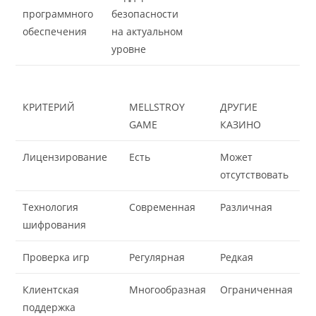
программного
безопасности
обеспечения
на актуальном
уровне
КРИТЕРИЙ
MELLSTROY
ДРУГИЕ
GAME
КАЗИНО
Лицензирование
Есть
Может
отсутствовать
Технология
Современная
Различная
шифрования
Проверка игр
Регулярная
Редкая
Клиентская
Многообразная
Ограниченная
поддержка