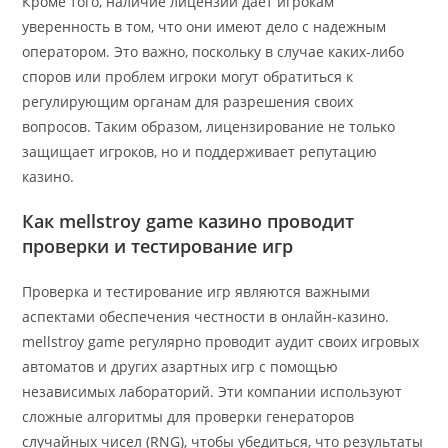
Кроме того, наличие лицензии дает игрокам
уверенность в том, что они имеют дело с надежным
оператором. Это важно, поскольку в случае каких-либо
споров или проблем игроки могут обратиться к
регулирующим органам для разрешения своих
вопросов. Таким образом, лицензирование не только
защищает игроков, но и поддерживает репутацию
казино.
Как mellstroy game казино проводит
проверки и тестирование игр
Проверка и тестирование игр являются важными
аспектами обеспечения честности в онлайн-казино.
mellstroy game регулярно проводит аудит своих игровых
автоматов и других азартных игр с помощью
независимых лабораторий. Эти компании используют
сложные алгоритмы для проверки генераторов
случайных чисел (RNG), чтобы убедиться, что результаты