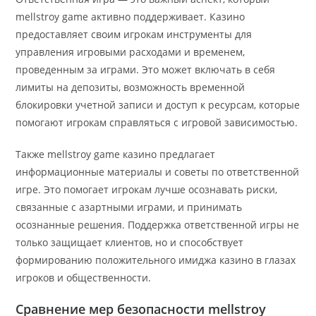
mellstroy game активно поддерживает. Казино
предоставляет своим игрокам инструменты для
управления игровыми расходами и временем,
проведенным за играми. Это может включать в себя
лимиты на депозиты, возможность временной
блокировки учетной записи и доступ к ресурсам, которые
помогают игрокам справляться с игровой зависимостью.
Также mellstroy game казино предлагает
информационные материалы и советы по ответственной
игре. Это помогает игрокам лучше осознавать риски,
связанные с азартными играми, и принимать
осознанные решения. Поддержка ответственной игры не
только защищает клиентов, но и способствует
формированию положительного имиджа казино в глазах
игроков и общественности.
Сравнение мер безопасности mellstroy