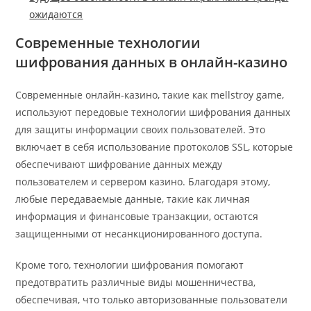
ожидаются
Современные технологии
шифрования данных в онлайн-казино
Современные онлайн-казино, такие как mellstroy game,
используют передовые технологии шифрования данных
для защиты информации своих пользователей. Это
включает в себя использование протоколов SSL, которые
обеспечивают шифрование данных между
пользователем и сервером казино. Благодаря этому,
любые передаваемые данные, такие как личная
информация и финансовые транзакции, остаются
защищенными от несанкционированного доступа.
Кроме того, технологии шифрования помогают
предотвратить различные виды мошенничества,
обеспечивая, что только авторизованные пользователи