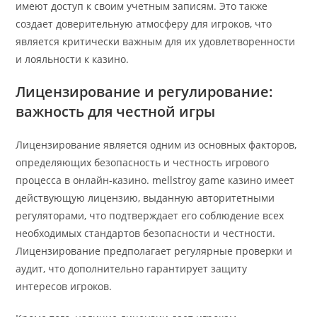
имеют доступ к своим учетным записям. Это также
создает доверительную атмосферу для игроков, что
является критически важным для их удовлетворенности
и лояльности к казино.
Лицензирование и регулирование:
важность для честной игры
Лицензирование является одним из основных факторов,
определяющих безопасность и честность игрового
процесса в онлайн-казино. mellstroy game казино имеет
действующую лицензию, выданную авторитетными
регуляторами, что подтверждает его соблюдение всех
необходимых стандартов безопасности и честности.
Лицензирование предполагает регулярные проверки и
аудит, что дополнительно гарантирует защиту
интересов игроков.