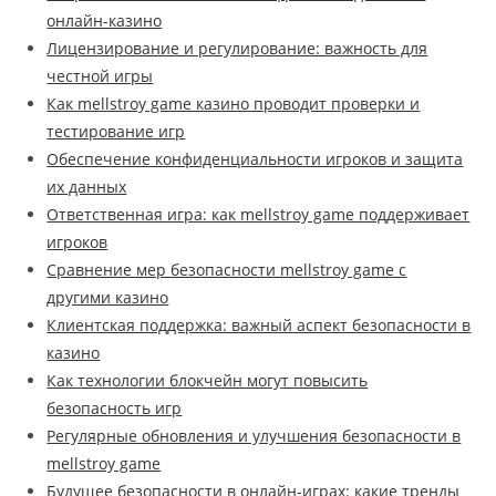
онлайн-казино
Лицензирование и регулирование: важность для
честной игры
Как mellstroy game казино проводит проверки и
тестирование игр
Обеспечение конфиденциальности игроков и защита
их данных
Ответственная игра: как mellstroy game поддерживает
игроков
Сравнение мер безопасности mellstroy game с
другими казино
Клиентская поддержка: важный аспект безопасности в
казино
Как технологии блокчейн могут повысить
безопасность игр
Регулярные обновления и улучшения безопасности в
mellstroy game
Будущее безопасности в онлайн-играх: какие тренды