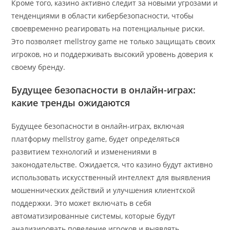
Кроме того, казино активно следит за новыми угрозами и
тенденциями в области кибербезопасности, чтобы
своевременно реагировать на потенциальные риски.
Это позволяет mellstroy game не только защищать своих
игроков, но и поддерживать высокий уровень доверия к
своему бренду.
Будущее безопасности в онлайн-играх:
какие тренды ожидаются
Будущее безопасности в онлайн-играх, включая
платформу mellstroy game, будет определяться
развитием технологий и изменениями в
законодательстве. Ожидается, что казино будут активно
использовать искусственный интеллект для выявления
мошеннических действий и улучшения клиентской
поддержки. Это может включать в себя
автоматизированные системы, которые будут
анализировать поведение игроков и выявлять