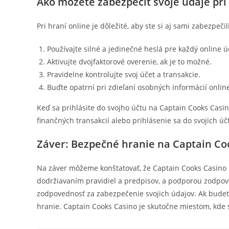
Ako môžete zabezpečiť svoje údaje pri
Pri hraní online je dôležité, aby ste si aj sami zabezpeči
Používajte silné a jedinečné heslá pre každý online ú
Aktivujte dvojfaktorové overenie, ak je to možné.
Pravidelne kontrolujte svoj účet a transakcie.
Buďte opatrní pri zdieľaní osobných informácií onlin
Keď sa prihlásite do svojho účtu na Captain Cooks Casino
finančných transakcií alebo prihlásenie sa do svojich ú
Záver: Bezpečné hranie na Captain Co
Na záver môžeme konštatovať, že Captain Cooks Casino k
dodržiavaním pravidiel a predpisov, a podporou zodpove
zodpovednosť za zabezpečenie svojich údajov. Ak budet
hranie. Captain Cooks Casino je skutočne miestom, kde