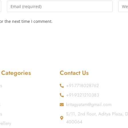
or the next time I comment.
 Categories
Contact Us
s
+91-7718028762
+91-9321210383
s
kritagyatam@gmail.com
ts
S/11, 2nd floor, Aditya Plaza,
400064
ellery