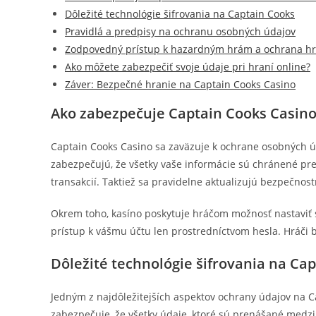
Dôležité technológie šifrovania na Captain Cooks
Pravidlá a predpisy na ochranu osobných údajov
Zodpovedný prístup k hazardným hrám a ochrana h
Ako môžete zabezpečiť svoje údaje pri hraní online?
Záver: Bezpečné hranie na Captain Cooks Casino
Ako zabezpečuje Captain Cooks Casino
Captain Cooks Casino sa zaväzuje k ochrane osobných úd
zabezpečujú, že všetky vaše informácie sú chránené p
transakcií. Taktiež sa pravidelne aktualizujú bezpečno
Okrem toho, kasíno poskytuje hráčom možnosť nastaviť si
prístup k vášmu účtu len prostredníctvom hesla. Hráči by
Dôležité technológie šifrovania na Ca
Jedným z najdôležitejších aspektov ochrany údajov na Ca
zabezpečuje, že všetky údaje, ktoré sú prenášané medzi