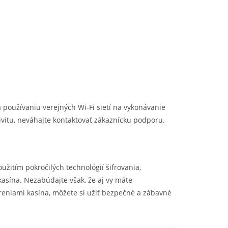
a používaniu verejných Wi-Fi sietí na vykonávanie
ivitu, neváhajte kontaktovať zákaznícku podporu.
žitím pokročilých technológií šifrovania,
asína. Nezabúdajte však, že aj vy máte
reniami kasína, môžete si užiť bezpečné a zábavné