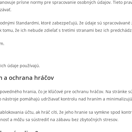
anovuje prísne normy pre spracovanie osobných údajov. Tieto prav
závať.
rodnými štandardmi, ktoré zabezpečujú, že údaje sú spracovávané
 k tomu, že ich nebude zdieľať s tretími stranami bez ich predchád
om.
ich údaje používajú.
m a ochrana hráčov
povedného hrania, čo je kľúčové pre ochranu hráčov. Na stránke 
ieto nástroje pomáhajú udržiavať kontrolu nad hraním a minimalizuj
lokovania účtu, ak hráč cíti, že jeho hranie sa vymkne spod kontrol
nosť a môžu sa sústrediť na zábavu bez zbytočných stresov.