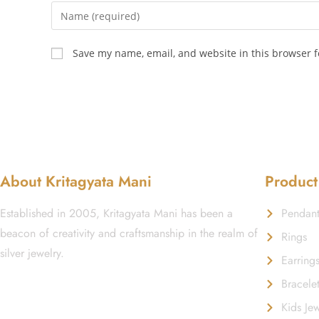
Save my name, email, and website in this browser f
About Kritagyata Mani
Product
Established in 2005, Kritagyata Mani has been a
Pendant
beacon of creativity and craftsmanship in the realm of
Rings
silver jewelry.
Earring
Bracele
GST No.: 27AAFCA1668J1ZI
Kids Jew