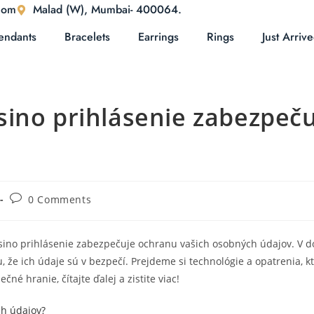
com
Malad (W), Mumbai- 400064.
endants
Bracelets
Earrings
Rings
Just Arriv
sino prihlásenie zabezpeč
0 Comments
sino prihlásenie zabezpečuje ochranu vašich osobných údajov. V do
, že ich údaje sú v bezpečí. Prejdeme si technológie a opatrenia, kt
é hranie, čítajte ďalej a zistite viac!
ch údajov?