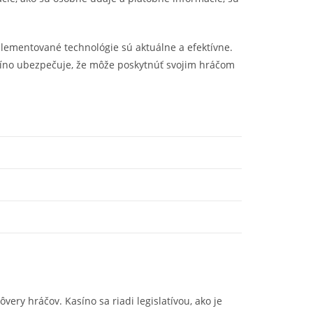
lementované technológie sú aktuálne a efektívne.
síno ubezpečuje, že môže poskytnúť svojim hráčom
ery hráčov. Kasíno sa riadi legislatívou, ako je