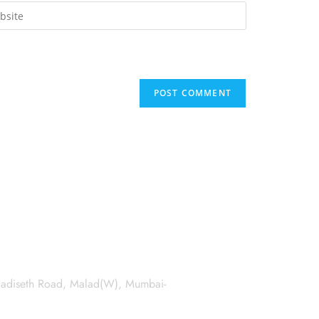
 Dadiseth Road, Malad(W), Mumbai-