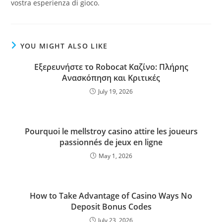
vostra esperienza di gioco.
YOU MIGHT ALSO LIKE
Εξερευνήστε το Robocat Καζίνο: Πλήρης
Ανασκόπηση και Κριτικές
July 19, 2026
Pourquoi le mellstroy casino attire les joueurs
passionnés de jeux en ligne
May 1, 2026
How to Take Advantage of Casino Ways No
Deposit Bonus Codes
July 23, 2026