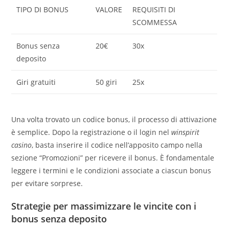
TIPO DI BONUS
VALORE
REQUISITI DI
SCOMMESSA
Bonus senza
20€
30x
deposito
Giri gratuiti
50 giri
25x
Una volta trovato un codice bonus, il processo di attivazione
è semplice. Dopo la registrazione o il login nel
winspirit
casino
, basta inserire il codice nell’apposito campo nella
sezione “Promozioni” per ricevere il bonus. È fondamentale
leggere i termini e le condizioni associate a ciascun bonus
per evitare sorprese.
Strategie per massimizzare le vincite con i
bonus senza deposito