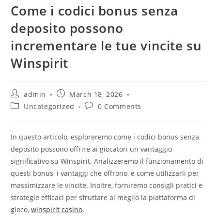
Come i codici bonus senza
deposito possono
incrementare le tue vincite su
Winspirit
admin
March 18, 2026
Uncategorized
0 Comments
In questo articolo, esploreremo come i codici bonus senza
deposito possono offrire ai giocatori un vantaggio
significativo su Winspirit. Analizzeremo il funzionamento di
questi bonus, i vantaggi che offrono, e come utilizzarli per
massimizzare le vincite. Inoltre, forniremo consigli pratici e
strategie efficaci per sfruttare al meglio la piattaforma di
gioco,
winspirit casino
.