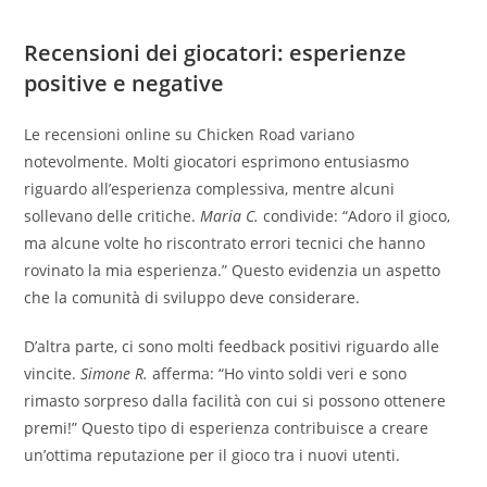
Recensioni dei giocatori: esperienze
positive e negative
Le recensioni online su Chicken Road variano
notevolmente. Molti giocatori esprimono entusiasmo
riguardo all’esperienza complessiva, mentre alcuni
sollevano delle critiche.
Maria C.
condivide: “Adoro il gioco,
ma alcune volte ho riscontrato errori tecnici che hanno
rovinato la mia esperienza.” Questo evidenzia un aspetto
che la comunità di sviluppo deve considerare.
D’altra parte, ci sono molti feedback positivi riguardo alle
vincite.
Simone R.
afferma: “Ho vinto soldi veri e sono
rimasto sorpreso dalla facilità con cui si possono ottenere
premi!” Questo tipo di esperienza contribuisce a creare
un’ottima reputazione per il gioco tra i nuovi utenti.