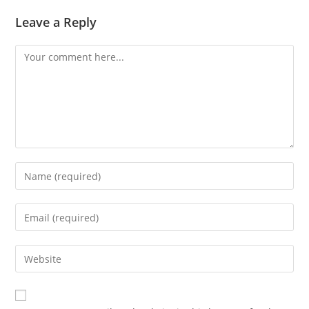
Leave a Reply