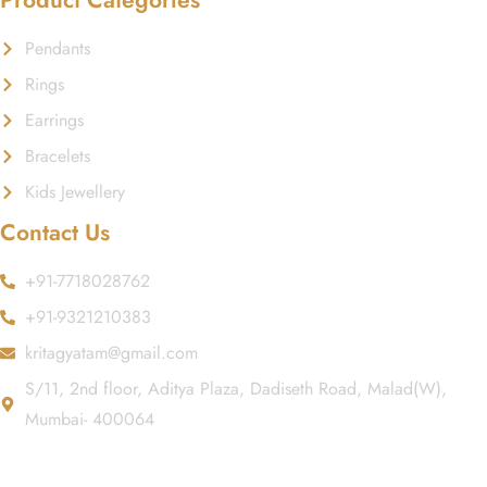
Product Categories
Pendants
Rings
Earrings
Bracelets
Kids Jewellery
Contact Us
+91-7718028762
+91-9321210383
kritagyatam@gmail.com
S/11, 2nd floor, Aditya Plaza, Dadiseth Road, Malad(W),
Mumbai- 400064