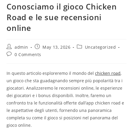
Conosciamo il gioco Chicken
Road e le sue recensioni
online
admin
May 13, 2026
Uncategorized
0 Comments
In questo articolo esploreremo il mondo del
chicken road
,
un gioco che sta guadagnando sempre più popolarità tra i
giocatori. Analizzeremo le recensioni online, le esperienze
dei giocatori e i bonus disponibili. Inoltre, faremo un
confronto tra le funzionalità offerte dall’app chicken road e
le aspettative degli utenti, fornendo una panoramica
completa su come il gioco si posizioni nel panorama del
gioco online.