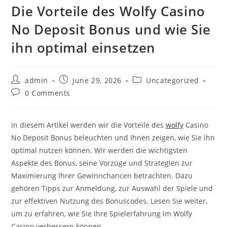
Die Vorteile des Wolfy Casino
No Deposit Bonus und wie Sie
ihn optimal einsetzen
admin
June 29, 2026
Uncategorized
0 Comments
In diesem Artikel werden wir die Vorteile des
wolfy
Casino
No Deposit Bonus beleuchten und Ihnen zeigen, wie Sie ihn
optimal nutzen können. Wir werden die wichtigsten
Aspekte des Bonus, seine Vorzüge und Strategien zur
Maximierung Ihrer Gewinnchancen betrachten. Dazu
gehören Tipps zur Anmeldung, zur Auswahl der Spiele und
zur effektiven Nutzung des Bonuscodes. Lesen Sie weiter,
um zu erfahren, wie Sie Ihre Spielerfahrung im Wolfy
Casino verbessern können.