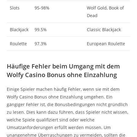
Slots
95-98%
Wolf Gold, Book of
Dead
Blackjack
99.5%
Classic Blackjack
Roulette
97.3%
European Roulette
Häufige Fehler beim Umgang mit dem
Wolfy Casino Bonus ohne Einzahlung
Einige Spieler machen häufig Fehler, wenn sie mit dem
Wolfy Casino Bonus ohne Einzahlung umgehen. Ein
gängiger Fehler ist, die Bonusbedingungen nicht gründlich
zu lesen. Dies kann dazu führen, dass Spieler nicht wissen,
welche Spiele qualifiziert sind oder welche
Umsatzanforderungen erfüllt werden müssen. Um
unangenehme Überraschungen zu vermeiden, sollten die