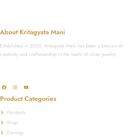
About Kritagyata Mani
Established in 2005, Kritagyata Mani has been a beacon of
creativity and craftsmanship in the realm of silver jewelry.
GST No.: 27AAFCA1668J1ZI
Product Categories
Pendants
Rings
Earrings