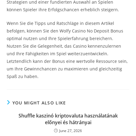
Strategien und einer fundierten Auswahl an Spielen
können Spieler ihre Erfolgschancen erheblich steigern.
Wenn Sie die Tipps und Ratschläge in diesem Artikel
befolgen, können Sie den Wolfy Casino No Deposit Bonus
optimal nutzen und Ihre Spielerfahrung bereichern.
Nutzen Sie die Gelegenheit, das Casino kennenzulernen
und Ihre Fähigkeiten im Spiel weiterzuentwickeln.
Letztendlich kann der Bonus eine wertvolle Ressource sein,
um Ihre Gewinnchancen zu maximieren und gleichzeitig
Spaß zu haben.
YOU MIGHT ALSO LIKE
Shuffle kaszinó kriptovaluta használatának
előnyei és hátrányai
June 27, 2026