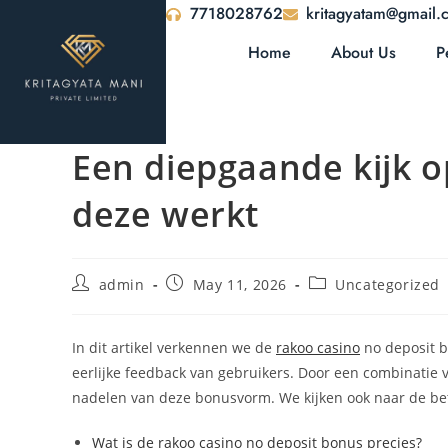
7718028762
kritagyatam@gmail.
Home
About Us
P
Een diepgaande kijk o
deze werkt
admin
May 11, 2026
Uncategorized
In dit artikel verkennen we de
rakoo casino
no deposit b
eerlijke feedback van gebruikers. Door een combinatie va
nadelen van deze bonusvorm. We kijken ook naar de b
Wat is de rakoo casino no deposit bonus precies?