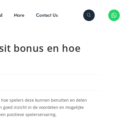
ed
More
Contact Us
sit bonus en hoe
 hoe spelers deze kunnen benutten en delen
en goed inzicht in de voordelen en mogelijke
een positieve spelerservaring.