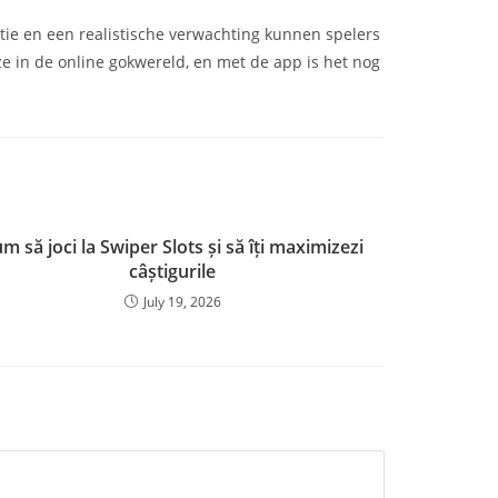
tie en een realistische verwachting kunnen spelers
e in de online gokwereld, en met de app is het nog
m să joci la Swiper Slots și să îți maximizezi
câștigurile
July 19, 2026