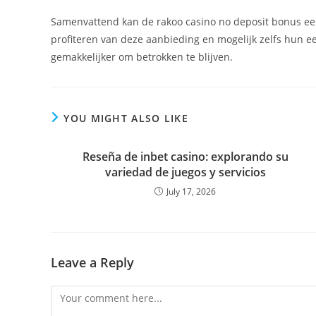
Samenvattend kan de rakoo casino no deposit bonus een 
profiteren van deze aanbieding en mogelijk zelfs hun e
gemakkelijker om betrokken te blijven.
YOU MIGHT ALSO LIKE
Reseña de inbet casino: explorando su
variedad de juegos y servicios
July 17, 2026
Leave a Reply