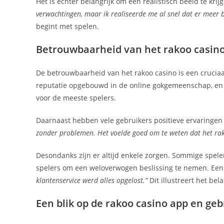
Het is echter belangrijk om een realistisch beeld te kr
verwachtingen, maar ik realiseerde me al snel dat er meer b
begint met spelen.
Betrouwbaarheid van het rakoo casino
De betrouwbaarheid van het rakoo casino is een crucia
reputatie opgebouwd in de online gokgemeenschap, en vee
voor de meeste spelers.
Daarnaast hebben vele gebruikers positieve ervaringen 
zonder problemen. Het voelde goed om te weten dat het rak
Desondanks zijn er altijd enkele zorgen. Sommige speler
spelers om een weloverwogen beslissing te nemen. Een 
klantenservice werd alles opgelost.”
Dit illustreert het be
Een blik op de rakoo casino app en ge