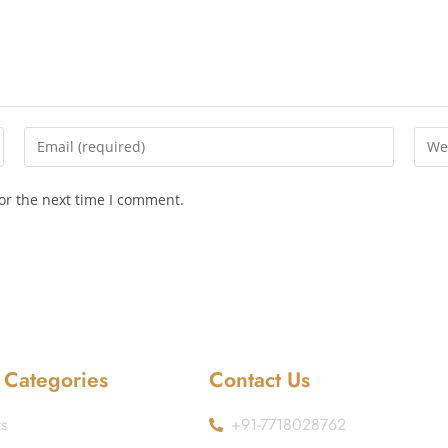
or the next time I comment.
 Categories
Contact Us
s
+91-7718028762