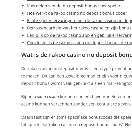
Voordelen van de no deposit bonus voor spelers
Hoe werkt de rakoo casino no deposit bonus code?
Echte spelerservaringen met de rakoo casino no dep
Betrouwbaarheid van het rakoo casino en zijn bonu
Een blik op de rakoo casino app en gebruikerservari
Conclusie: Is de rakoo casino no deposit bonus de m
Wat is de rakoo casino no deposit bon
De rakoo casino no deposit bonus is een type promotione
te maken. Dit kan een geweldige manier zijn voor nieuw
deposit bonus wordt vaak gebruikt als een marketingto
Bij het
rakoo casino
kunnen spelers bijvoorbeeld een no 
casino kunnen verkennen zonder een cent uit te geven. D
Daarnaast zijn er soms specifieke bonuscodes die spel
tot specifieke ‘rakoo casino no deposit bonus codes’. H