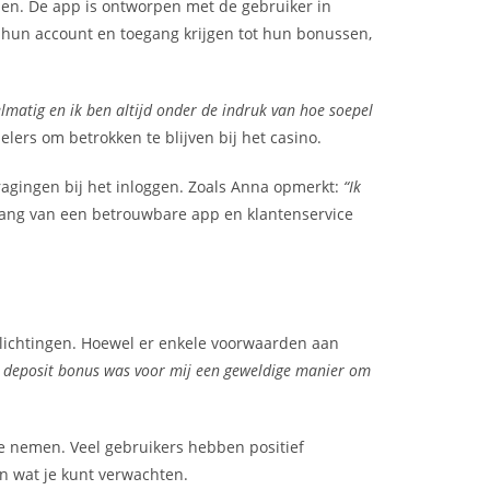
len. De app is ontworpen met de gebruiker in
 hun account en toegang krijgen tot hun bonussen,
lmatig en ik ben altijd onder de indruk van hoe soepel
lers om betrokken te blijven bij het casino.
agingen bij het inloggen. Zoals Anna opmerkt:
“Ik
lang van een betrouwbare app en klantenservice
plichtingen. Hoewel er enkele voorwaarden aan
 deposit bonus was voor mij een geweldige manier om
e nemen. Veel gebruikers hebben positief
en wat je kunt verwachten.