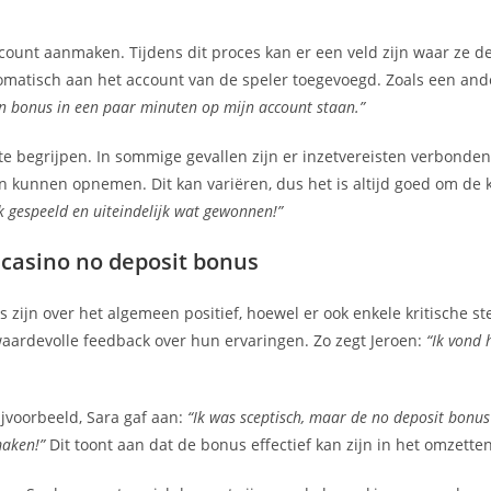
count aanmaken. Tijdens dit proces kan er een veld zijn waar ze d
omatisch aan het account van de speler toegevoegd. Zoals een ande
n bonus in een paar minuten op mijn account staan.”
e begrijpen. In sommige gevallen zijn er inzetvereisten verbonde
unnen opnemen. Dit kan variëren, dus het is altijd goed om de klei
uk gespeeld en uiteindelijk wat gewonnen!”
 casino no deposit bonus
 zijn over het algemeen positief, hoewel er ook enkele kritische 
aardevolle feedback over hun ervaringen. Zo zegt Jeroen:
“Ik vond 
jvoorbeeld, Sara gaf aan:
“Ik was sceptisch, maar de no deposit bonus
maken!”
Dit toont aan dat de bonus effectief kan zijn in het omzett