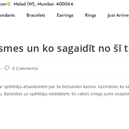
com
Malad (W), Mumbai- 400064.
endants
Bracelets
Earrings
Rings
Just Arriv
mes un ko sagaidīt no šī t
0 Comments
ar spēlētāju atsauksmēm par šo tiešsaistes kazino. Uzzināsim, ko s
Balstoties uz spēlētāju viedokļiem, šis raksts sniegs jums visaptve