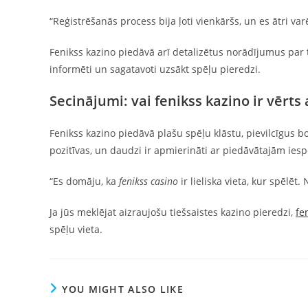
“Reģistrēšanās process bija ļoti vienkāršs, un es ātri va
Fenikss kazino piedāvā arī detalizētus norādījumus par to
informēti un sagatavoti uzsākt spēļu pieredzi.
Secinājumi: vai fenikss kazino ir vērts
Fenikss kazino piedāvā plašu spēļu klāstu, pievilcīgus b
pozitīvas, un daudzi ir apmierināti ar piedāvātajām iesp
“Es domāju, ka
fenikss casino
ir lieliska vieta, kur spēlēt
Ja jūs meklējat aizraujošu tiešsaistes kazino pieredzi,
fe
spēļu vieta.
YOU MIGHT ALSO LIKE