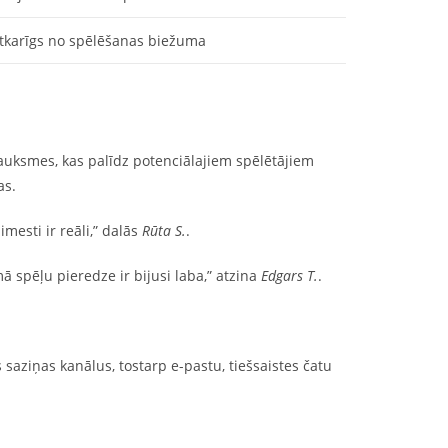
tkarīgs no spēlēšanas biežuma
tsauksmes, kas palīdz potenciālajiem spēlētājiem
as.
imesti ir reāli,” dalās
Rūta S.
.
ā spēļu pieredze ir bijusi laba,” atzina
Edgars T.
.
 saziņas kanālus, tostarp e-pastu, tiešsaistes čatu