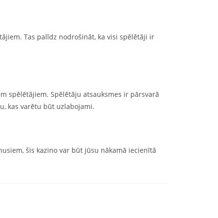
jiem. Tas palīdz nodrošināt, ka visi spēlētāji ir
iem spēlētājiem. Spēlētāju atsauksmes ir pārsvarā
u, kas varētu būt uzlabojami.
nusiem, šis kazino var būt jūsu nākamā iecienītā