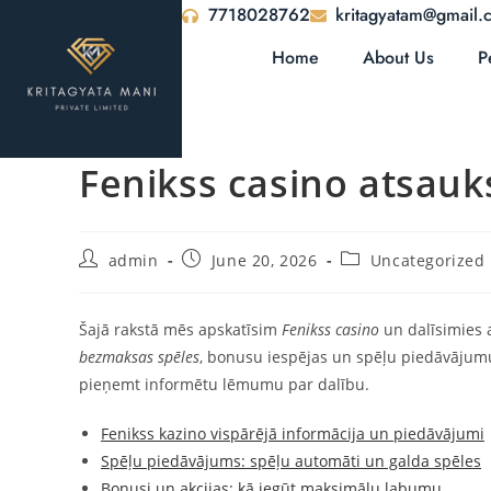
7718028762
kritagyatam@gmail.
Home
About Us
P
Fenikss casino atsauks
admin
June 20, 2026
Uncategorized
Šajā rakstā mēs apskatīsim
Fenikss casino
un dalīsimies 
bezmaksas spēles
, bonusu iespējas un spēļu piedāvājumu. 
pieņemt informētu lēmumu par dalību.
Fenikss kazino vispārējā informācija un piedāvājumi
Spēļu piedāvājums: spēļu automāti un galda spēles
Bonusi un akcijas: kā iegūt maksimālu labumu