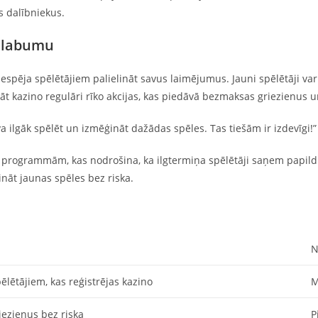
us dalībniekus.
u labumu
iespēja spēlētājiem palielināt savus laimējumus. Jauni spēlētāji va
klāt kazino regulāri rīko akcijas, kas piedāvā bezmaksas griezienus 
ilgāk spēlēt un izmēģināt dažādas spēles. Tas tiešām ir izdevīgi!”
ātes programmām, kas nodrošina, ka ilgtermiņa spēlētāji saņem papil
ģināt jaunas spēles bez riska.
N
lētājiem, kas reģistrējas kazino
M
riezienus bez riska
P