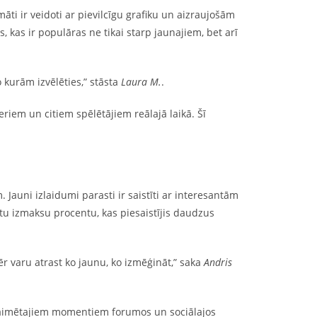
ti ir veidoti ar pievilcīgu grafiku un aizraujošām
 kas ir populāras ne tikai starp jaunajiem, bet arī
o kurām izvēlēties,” stāsta
Laura M.
.
eriem un citiem spēlētājiem reālajā laikā. Šī
Jauni izlaidumi parasti ir saistīti ar interesantām
u izmaksu procentu, kas piesaistījis daudzus
r varu atrast ko jaunu, ko izmēģināt,” saka
Andris
m laimētajiem momentiem forumos un sociālajos