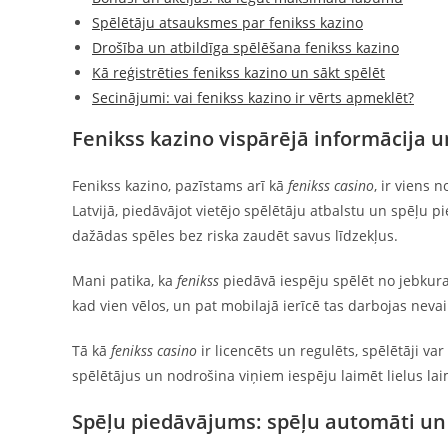
Spēlētāju atsauksmes par fenikss kazino
Drošība un atbildīga spēlēšana fenikss kazino
Kā reģistrēties fenikss kazino un sākt spēlēt
Secinājumi: vai fenikss kazino ir vērts apmeklēt?
Fenikss kazino vispārējā informācija 
Fenikss kazino, pazīstams arī kā
fenikss casino
, ir viens 
Latvijā, piedāvājot vietējo spēlētāju atbalstu un spēļu p
dažādas spēles bez riska zaudēt savus līdzekļus.
Mani patika, ka
fenikss
piedāvā iespēju spēlēt no jebkura
kad vien vēlos, un pat mobilajā ierīcē tas darbojas neva
Tā kā
fenikss casino
ir licencēts un regulēts, spēlētāji va
spēlētājus un nodrošina viņiem iespēju laimēt lielus la
Spēļu piedāvājums: spēļu automāti un