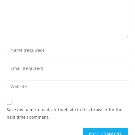
Save my name, email, and website in this browser for the
next time I comment.