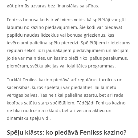
gūt pirmās uzvaras bez finansiālas saistības.
Fenikss bonusa kods ir vēl viens veids, kā spēlētāji var gūt
labumu no kazino piedāvājumiem. Šie kodi var piedāvāt
papildu naudas līdzekļus vai bonusa griezienus, kas
ievērojami palielina spēļu pieredzi. Spēlētājiem ir ieteicams
regulāri sekot līdzi jaunākajiem piedāvājumiem un akcijām,
jo tie var mainīties, un kazino bieži rīko īpašus pasākumus,
piemēram, svētku akcijas vai lojalitātes programmas.
Turklāt Fenikss kazino piedāvā arī regulārus turnīrus un
sacensības, kuros spēlētāji var piedalīties, lai laimētu
vērtīgas balvas. Tas ne tikai palielina azartu, bet arī rada
kopības sajūtu starp spēlētājiem. Tādējādi Fenikss kazino
ne tikai nodrošina izklaidi, bet arī veicina aktīvu un
dinamisku spēļu vidi.
Spēļu klāsts: ko piedāvā Fenikss kazino?