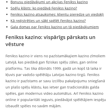
Bonusu piedāvājumi un akcijas Fenikss kazino
Spēļu klāsts: ko piedāvā Fenikss kazino?
Fenikss kazino atsauksmes: klientu pieredze un viedokļi
Kā reģistrēties un sākt spēlēt Fenikss kazino?
Gala domas par Fenikss kazino un tā piedāvājumiem
Fenikss kazino: vispārīgs pārskats un
vēsture
Fenikss kazino ir viens no pazīstamākajiem kazino zīmoliem
Latvijā, kas piedāvā gan fiziskas spēļu zāles, gan online
platformu. Tas tika dibināts 1999. gadā un kopš tā laika ir
kļuvis par vadošo spēlētāju Latvijas kazino tirgū. Fenikss
kazino ir pazīstams ar savu izcilību pakalpojumu sniegšanā
un plašo spēļu klāstu, kas ietver gan tradicionālās galda
spēles, gan modernus video automātus. Arī Fenikss kazino
online ir popularitāti ieguvis, piedāvājot spēlētājiem iespēju
izbaudīt spēles no savām mājām.