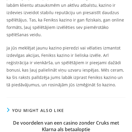
labām klientu atsauksmēm un aktīvu atbalstu, kazino ir
izdevies izveidot stabilu reputāciju un piesaistīt daudzus
spēlētājus. Tas, ka Fenikss kazino ir gan fiziskais, gan online
formāts, ļauj spēlētājiem izvēlēties sev piemērotāko
spēlēšanas veidu.
Ja jūs meklējat jaunu kazino pieredzi vai vēlaties izmantot
izdevīgas akcijas, Fenikss kazino ir lieliska izvēle. Arī
reģistrācija ir vienkārša, un spēlētājiem ir pieejami dažādi
bonusi, kas ļauj palielināt viņu uzvaru iespējas. Mēs ceram,
ka šis raksts palīdzēja jums labāk izprast Fenikss kazino un
tā piedāvājumus, un rosinājām jūs izmēģināt šo kazino.
YOU MIGHT ALSO LIKE
De voordelen van een casino zonder Cruks met
Klarna als betaaloptie