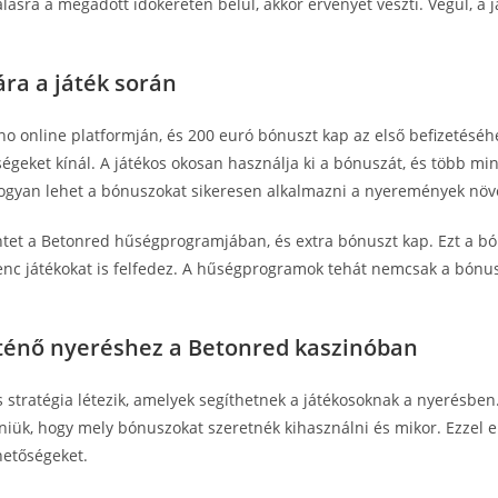
lásra a megadott időkereten belül, akkor érvényét veszti. Végül, a 
ra a játék során
ino online platformján, és 200 euró bónuszt kap az első befizetéséh
égeket kínál. A játékos okosan használja ki a bónuszát, és több min
hogyan lehet a bónuszokat sikeresen alkalmazni a nyeremények növ
ntet a Betonred hűségprogramjában, és extra bónuszt kap. Ezt a bón
enc játékokat is felfedez. A hűségprogramok tehát nemcsak a bónus
rténő nyeréshez a Betonred kaszinóban
tratégia létezik, amelyek segíthetnek a játékosoknak a nyerésben
ük, hogy mely bónuszokat szeretnék kihasználni és mikor. Ezzel el
hetőségeket.