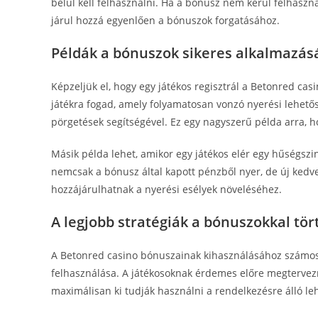
belül kell felhasználni. Ha a bónusz nem kerül felhaszná
járul hozzá egyenlően a bónuszok forgatásához.
Példák a bónuszok sikeres alkalmazásá
Képzeljük el, hogy egy játékos regisztrál a Betonred cas
játékra fogad, amely folyamatosan vonzó nyerési lehetős
pörgetések segítségével. Ez egy nagyszerű példa arra, 
Másik példa lehet, amikor egy játékos elér egy hűségszi
nemcsak a bónusz által kapott pénzből nyer, de új kedv
hozzájárulhatnak a nyerési esélyek növeléséhez.
A legjobb stratégiák a bónuszokkal tö
A Betonred casino bónuszainak kihasználásához számos s
felhasználása. A játékosoknak érdemes előre megtervezni
maximálisan ki tudják használni a rendelkezésre álló le