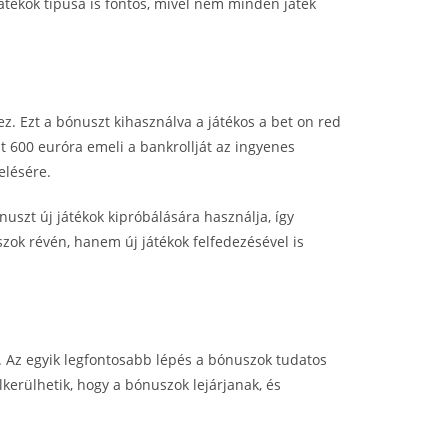
játékok típusa is fontos, mivel nem minden játék
ez. Ezt a bónuszt kihasználva a játékos a bet on red
t 600 euróra emeli a bankrollját az ingyenes
elésére.
uszt új játékok kipróbálására használja, így
zok révén, hanem új játékok felfedezésével is
. Az egyik legfontosabb lépés a bónuszok tudatos
kerülhetik, hogy a bónuszok lejárjanak, és