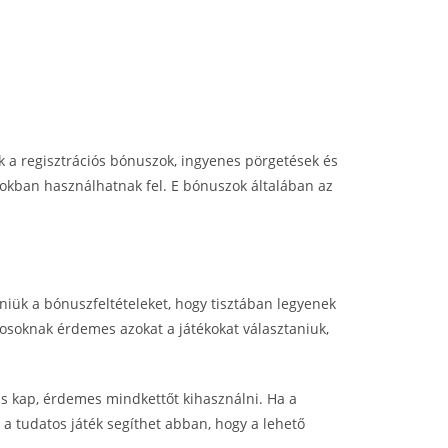
k a regisztrációs bónuszok, ingyenes pörgetések és
kokban használhatnak fel. E bónuszok általában az
iük a bónuszfeltételeket, hogy tisztában legyenek
osoknak érdemes azokat a játékokat választaniuk,
is kap, érdemes mindkettőt kihasználni. Ha a
 a tudatos játék segíthet abban, hogy a lehető