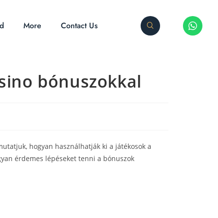
ed
More
Contact Us
asino bónuszokkal
tatjuk, hogyan használhatják ki a játékosok a
ogyan érdemes lépéseket tenni a bónuszok