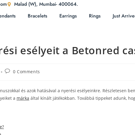
com
Malad (W), Mumbai- 400064.
endants
Bracelets
Earrings
Rings
Just Arriv
ési esélyeit a Betonred c
0 Comments
szokkal és azok hatásával a nyerési esélyeinkre. Részletesen bemu
yeiket a
márka
által kínált játékokban. Továbbá tippeket adunk, h
e?
a