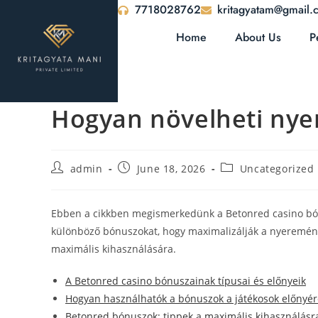
7718028762
kritagyatam@gmail.
Home
About Us
P
Hogyan növelheti nyer
admin
June 18, 2026
Uncategorized
Ebben a cikkben megismerkedünk a Betonred casino bónu
különböző bónuszokat, hogy maximalizálják a nyeremén
maximális kihasználására.
A Betonred casino bónuszainak típusai és előnyeik
Hogyan használhatók a bónuszok a játékosok előnyér
Betonred bónuszok: tippek a maximális kihasználásr