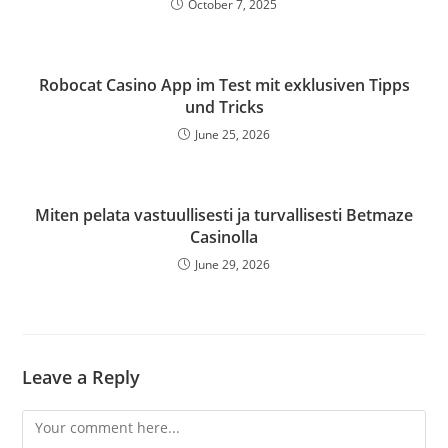
October 7, 2025
Robocat Casino App im Test mit exklusiven Tipps
und Tricks
June 25, 2026
Miten pelata vastuullisesti ja turvallisesti Betmaze
Casinolla
June 29, 2026
Leave a Reply