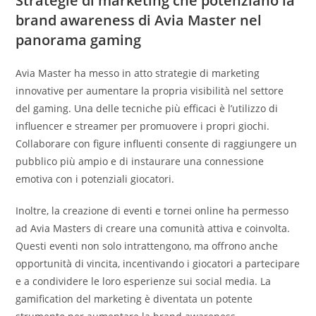
Strategie di marketing che potenziano la
brand awareness di Avia Master nel
panorama gaming
Avia Master ha messo in atto strategie di marketing
innovative per aumentare la propria visibilità nel settore
del gaming. Una delle tecniche più efficaci è l’utilizzo di
influencer e streamer per promuovere i propri giochi.
Collaborare con figure influenti consente di raggiungere un
pubblico più ampio e di instaurare una connessione
emotiva con i potenziali giocatori.
Inoltre, la creazione di eventi e tornei online ha permesso
ad Avia Masters di creare una comunità attiva e coinvolta.
Questi eventi non solo intrattengono, ma offrono anche
opportunità di vincita, incentivando i giocatori a partecipare
e a condividere le loro esperienze sui social media. La
gamification del marketing è diventata un potente