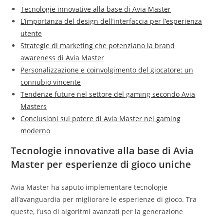
Tecnologie innovative alla base di Avia Master
L’importanza del design dell’interfaccia per l’esperienza
utente
Strategie di marketing che potenziano la brand
awareness di Avia Master
Personalizzazione e coinvolgimento del giocatore: un
connubio vincente
Tendenze future nel settore del gaming secondo Avia
Masters
Conclusioni sul potere di Avia Master nel gaming
moderno
Tecnologie innovative alla base di Avia
Master per esperienze di gioco uniche
Avia Master ha saputo implementare tecnologie
all’avanguardia per migliorare le esperienze di gioco. Tra
queste, l’uso di algoritmi avanzati per la generazione