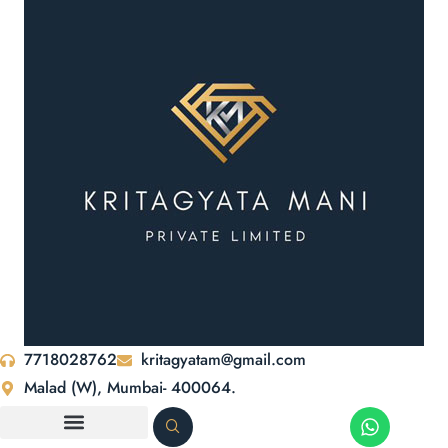
7718028762
kritagyatam@gmail.com
Malad (W), Mumbai- 400064.