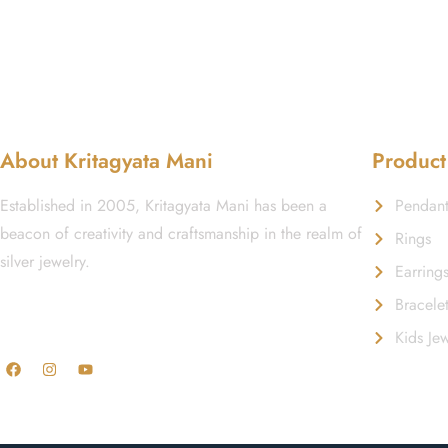
About Kritagyata Mani
Product
Established in 2005, Kritagyata Mani has been a
Pendant
beacon of creativity and craftsmanship in the realm of
Rings
silver jewelry.
Earring
Bracele
GST No.: 27AAFCA1668J1ZI
Kids Jew