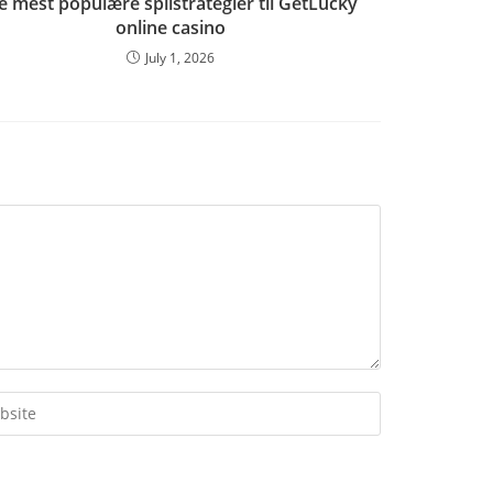
e mest populære spilstrategier til GetLucky
online casino
July 1, 2026