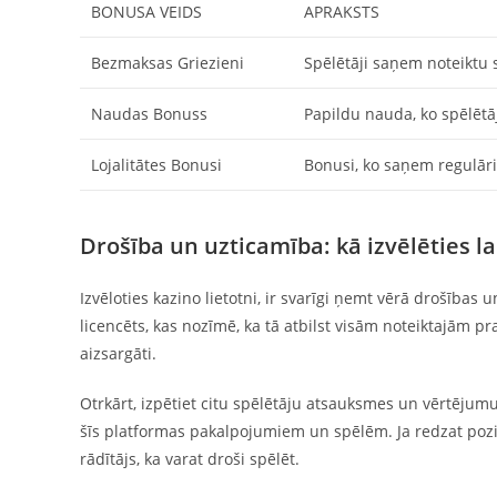
BONUSA VEIDS
APRAKSTS
Bezmaksas Griezieni
Spēlētāji saņem noteiktu 
Naudas Bonuss
Papildu nauda, ko spēlētā
Lojalitātes Bonusi
Bonusi, ko saņem regulāri s
Drošība un uzticamība: kā izvēlēties la
Izvēloties kazino lietotni, ir svarīgi ņemt vērā drošības u
licencēts, kas nozīmē, ka tā atbilst visām noteiktajām pr
aizsargāti.
Otrkārt, izpētiet citu spēlētāju atsauksmes un vērtējumus
šīs platformas pakalpojumiem un spēlēm. Ja redzat pozit
rādītājs, ka varat droši spēlēt.