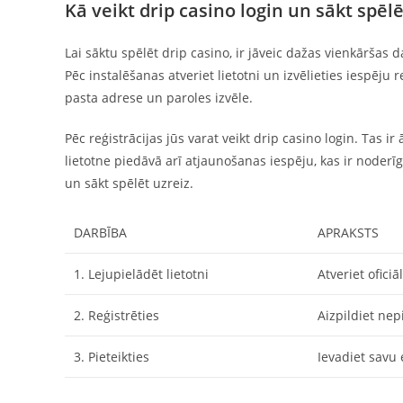
Kā veikt drip casino login un sākt spēlēt
Lai sāktu spēlēt drip casino, ir jāveic dažas vienkāršas 
Pēc instalēšanas atveriet lietotni un izvēlieties iespēju 
pasta adrese un paroles izvēle.
Pēc reģistrācijas jūs varat veikt drip casino login. Tas ir
lietotne piedāvā arī atjaunošanas iespēju, kas ir noderī
un sākt spēlēt uzreiz.
DARBĪBA
APRAKSTS
1. Lejupielādēt lietotni
Atveriet ofici
2. Reģistrēties
Aizpildiet nep
3. Pieteikties
Ievadiet savu 