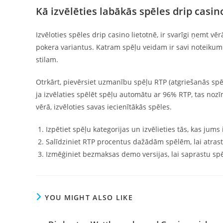
Kā izvēlēties labākās spēles drip casin
Izvēloties spēles drip casino lietotnē, ir svarīgi ņemt v
pokera variantus. Katram spēļu veidam ir savi noteikumi u
stilam.
Otrkārt, pievērsiet uzmanību spēļu RTP (atgriešanās sp
ja izvēlaties spēlēt spēļu automātu ar 96% RTP, tas nozīm
vērā, izvēloties savas iecienītākās spēles.
Izpētiet spēļu kategorijas un izvēlieties tās, kas jums 
Salīdziniet RTP procentus dažādām spēlēm, lai atrast
Izmēģiniet bezmaksas demo versijas, lai saprastu sp
YOU MIGHT ALSO LIKE