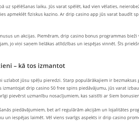
ā uz spēlēšanas laiku. Jūs varat spēlēt, kad vien vēlaties, neierobež
ies apmeklēt fiziskus kazino. Ar drip casino app jūs varat baudīt s
onusus un akcijas. Piemēram, drip casino bonus programmas bieži vi
jam, jo viņi saņem lielākas atlīdzības un iespējas vinnēt. Šīs priek
ieni – kā tos izmantot
 uzlabot jūsu spēļu pieredzi. Starp populārākajiem ir bezmaksas gr
ūs izmantojat drip casino 50 free spins piedāvājumu, jūs varat izba
arīgi pievērst uzmanību nosacījumiem, kas saistīti ar šiem bonusiem
īšanās piedāvājumiem, bet arī regulārām akcijām un lojalitātes prog
ku un iespējas laimēt. Vēl viens svarīgs aspekts ir drip casino prom