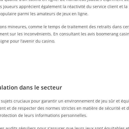
es joueurs apprécient également la réactivité du service client et l
opulaire parmi les amateurs de jeux en ligne.
ons mineures, comme le temps de traitement des retraits dans cert
ement sur les inconvénients. En consultant les avis boomerang casi
 signe pour l’avenir du casino.
ulation dans le secteur
es sujets cruciaux pour garantir un environnement de jeu sûr et éq
ent et de respecter des normes strictes en matière de sécurité et d
 protection de leurs informations personnelles.
s audits réguliers pour s’assurer que leurs jeux sont équitables e