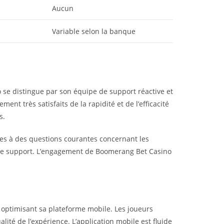
Aucun
Variable selon la banque
no se distingue par son équipe de support réactive et
ment très satisfaits de la rapidité et de l’efficacité
s.
nses à des questions courantes concernant les
r le support. L’engagement de Boomerang Bet Casino
n optimisant sa plateforme mobile. Les joueurs
té de l’expérience. L’application mobile est fluide