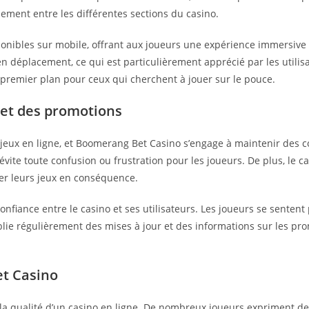
ilement entre les différentes sections du casino.
ponibles sur mobile, offrant aux joueurs une expérience immersive o
 déplacement, ce qui est particulièrement apprécié par les utilisat
 premier plan pour ceux qui cherchent à jouer sur le pouce.
 et des promotions
jeux en ligne, et Boomerang Bet Casino s’engage à maintenir des con
vite toute confusion ou frustration pour les joueurs. De plus, le ca
ier leurs jeux en conséquence.
onfiance entre le casino et ses utilisateurs. Les joueurs se sentent
blie régulièrement des mises à jour et des informations sur les pr
et Casino
la qualité d’un casino en ligne. De nombreux joueurs expriment de