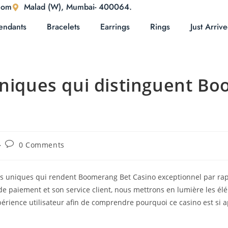
com
Malad (W), Mumbai- 400064.
endants
Bracelets
Earrings
Rings
Just Arriv
uniques qui distinguent B
0 Comments
ques uniques qui rendent Boomerang Bet Casino exceptionnel par rap
e paiement et son service client, nous mettrons en lumière les él
érience utilisateur afin de comprendre pourquoi ce casino est si a