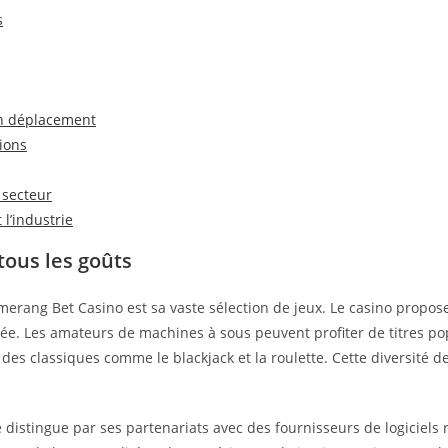
s
en déplacement
ions
 secteur
l’industrie
tous les goûts
merang Bet Casino est sa vaste sélection de jeux. Le casino propo
ariée. Les amateurs de machines à sous peuvent profiter de titres po
 des classiques comme le blackjack et la roulette. Cette diversité 
 distingue par ses partenariats avec des fournisseurs de logiciels