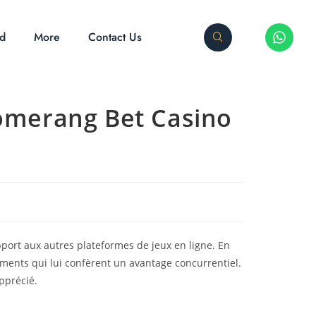
ed
More
Contact Us
oomerang Bet Casino
port aux autres plateformes de jeux en ligne. En
éments qui lui confèrent un avantage concurrentiel.
pprécié.