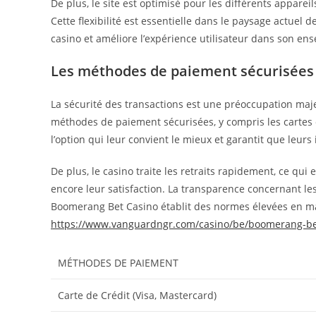
De plus, le site est optimisé pour les différents apparei
Cette flexibilité est essentielle dans le paysage actuel
casino et améliore l’expérience utilisateur dans son en
Les méthodes de paiement sécurisées 
La sécurité des transactions est une préoccupation maj
méthodes de paiement sécurisées, y compris les cartes de
l’option qui leur convient le mieux et garantit que leurs
De plus, le casino traite les retraits rapidement, ce qui
encore leur satisfaction. La transparence concernant les
Boomerang Bet Casino établit des normes élevées en mat
https://www.vanguardngr.com/casino/be/boomerang-b
MÉTHODES DE PAIEMENT
Carte de Crédit (Visa, Mastercard)