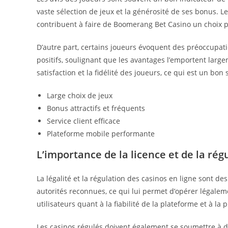
vaste sélection de jeux et la générosité de ses bonus. L
contribuent à faire de Boomerang Bet Casino un choix p
D’autre part, certains joueurs évoquent des préoccupati
positifs, soulignant que les avantages l’emportent larg
satisfaction et la fidélité des joueurs, ce qui est un bon
Large choix de jeux
Bonus attractifs et fréquents
Service client efficace
Plateforme mobile performante
L’importance de la licence et de la rég
La légalité et la régulation des casinos en ligne sont d
autorités reconnues, ce qui lui permet d’opérer légalem
utilisateurs quant à la fiabilité de la plateforme et à la
Les casinos régulés doivent également se soumettre à de