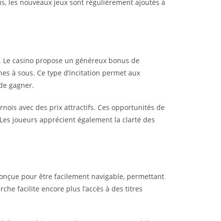
us, les nouveaux jeux sont régulièrement ajoutés à
rd. Le casino propose un généreux bonus de
es à sous. Ce type d’incitation permet aux
de gagner.
rnois avec des prix attractifs. Ces opportunités de
 Les joueurs apprécient également la clarté des
conçue pour être facilement navigable, permettant
he facilite encore plus l’accès à des titres