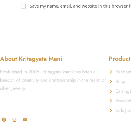
Save my name, email, and website in this browser f
About Kritagyata Mani
Product
Established in 2005, Kritagyata Mani has been a
Pendant
beacon of creativity and craftsmanship in the realm of
Rings
silver jewelry.
Earring
Bracele
GST No.: 27AAFCA1668J1ZI
Kids Jew