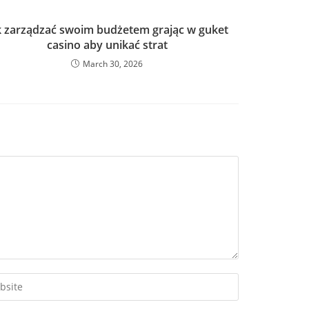
k zarządzać swoim budżetem grając w guket
casino aby unikać strat
March 30, 2026