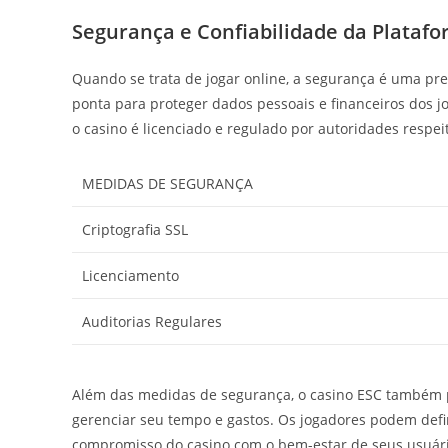
Segurança e Confiabilidade da Platafo
Quando se trata de jogar online, a segurança é uma pre
ponta para proteger dados pessoais e financeiros dos j
o casino é licenciado e regulado por autoridades respei
MEDIDAS DE SEGURANÇA
Criptografia SSL
Licenciamento
Auditorias Regulares
Além das medidas de segurança, o casino ESC também po
gerenciar seu tempo e gastos. Os jogadores podem defin
compromisso do casino com o bem-estar de seus usuári