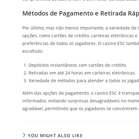
Métodos de Pagamento e Retirada Rápi
Por último, mas não menos importante, a variedade de 
opções, como cartões de crédito, carteiras eletrônicas 
preferências de todos os jogadores. O casino ESC tam
escolhido.
Depósitos instantâneos com cartões de crédito.
Retiradas em até 24 horas em carteiras eletrônicas.
Variedade de métodos para atender a todos os jogad
Além das opções de pagamento, o casino ESC é transpar
informados, evitando surpresas desagradáveis no momen
agradável, permitindo que os jogadores se concentrem
YOU MIGHT ALSO LIKE