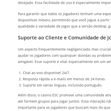
desejado. Essa facilidade de uso é especialmente impo
Para garantir que todos os jogadores tenham uma experi
dispositivos móveis, permitindo que você jogue a parti
qualidade e variedade de jogos que a versão desktop, 
Suporte ao Cliente e Comunidade de J
Um aspecto frequentemente negligenciado, mas crucial, é
ajudar os jogadores com quaisquer dúvidas ou problemas
amigável. Esse suporte é vital, especialmente em um am
Chat ao vivo disponível 24/7.
Resposta rápida a e-mails em menos de 24 horas.
Suporte em várias línguas, incluindo português.
Além disso, o casino ESC promove uma comunidade ativa
até formem grupos para jogar juntos. Essa interação n
importante para os jogadores que buscam mais do que 