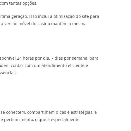
 com tantas opções.
ima geração. Isso inclui a otimização do site para
, e a versão móvel do casino mantém a mesma
sponível 24 horas por dia, 7 dias por semana, para
 podem contar com um atendimento eficiente e
senciais.
se conectem, compartilhem dicas e estratégias, e
de pertencimento, o que é especialmente