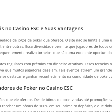
is no Casino ESC e Suas Vantagens
iedade de jogos de poker que oferece. O site não se limita a uma ú
, entre outras. Essa diversidade permite que jogadores de todos 
 frequentemente realiza torneios, que são uma excelente oportunida
entos regulares com prêmios em dinheiro atrativos. Esses torneio
a que muitos jogadores desejam. Tais eventos atraem um grande
e se destacar e ganhar reconhecimento na comunidade de poker, o 
adores de Poker no Casino ESC
ões que ele oferece. Desde bônus de boas-vindas até promoções sa
m receber um bônus de 100% em seu primeiro depósito, o que dobr