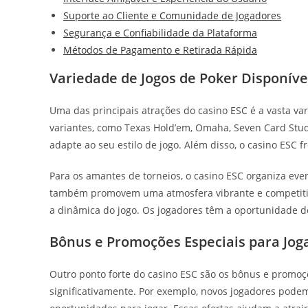
Suporte ao Cliente e Comunidade de Jogadores
Segurança e Confiabilidade da Plataforma
Métodos de Pagamento e Retirada Rápida
Variedade de Jogos de Poker Disponíve
Uma das principais atrações do casino ESC é a vasta var
variantes, como Texas Hold’em, Omaha, Seven Card Stud
adapte ao seu estilo de jogo. Além disso, o casino ESC
Para os amantes de torneios, o casino ESC organiza ev
também promovem uma atmosfera vibrante e competitiv
a dinâmica do jogo. Os jogadores têm a oportunidade d
Bônus e Promoções Especiais para Jog
Outro ponto forte do casino ESC são os bônus e promoç
significativamente. Por exemplo, novos jogadores pode