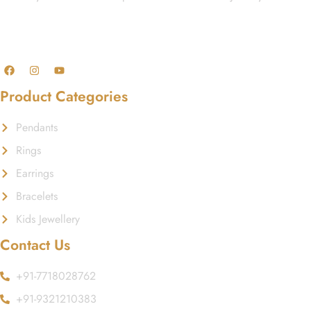
GST No.: 27AAFCA1668J1ZI
Product Categories
Pendants
Rings
Earrings
Bracelets
Kids Jewellery
Contact Us
+91-7718028762
+91-9321210383