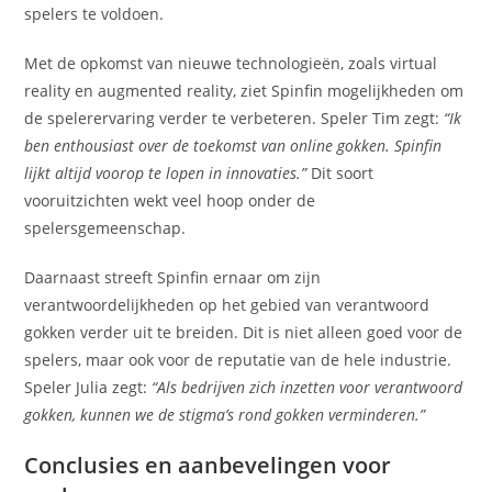
spelers te voldoen.
Met de opkomst van nieuwe technologieën, zoals virtual
reality en augmented reality, ziet Spinfin mogelijkheden om
de spelerervaring verder te verbeteren. Speler Tim zegt:
“Ik
ben enthousiast over de toekomst van online gokken. Spinfin
lijkt altijd voorop te lopen in innovaties.”
Dit soort
vooruitzichten wekt veel hoop onder de
spelersgemeenschap.
Daarnaast streeft Spinfin ernaar om zijn
verantwoordelijkheden op het gebied van verantwoord
gokken verder uit te breiden. Dit is niet alleen goed voor de
spelers, maar ook voor de reputatie van de hele industrie.
Speler Julia zegt:
“Als bedrijven zich inzetten voor verantwoord
gokken, kunnen we de stigma’s rond gokken verminderen.”
Conclusies en aanbevelingen voor