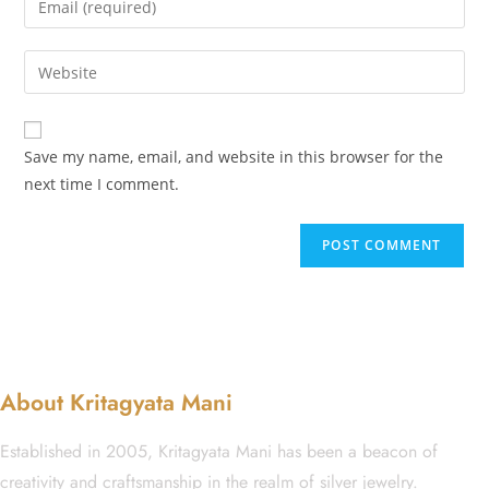
Save my name, email, and website in this browser for the
next time I comment.
About Kritagyata Mani
Established in 2005, Kritagyata Mani has been a beacon of
creativity and craftsmanship in the realm of silver jewelry.