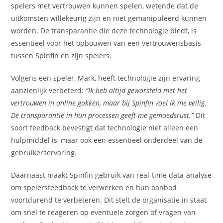
spelers met vertrouwen kunnen spelen, wetende dat de
uitkomsten willekeurig zijn en niet gemanipuleerd kunnen
worden. De transparantie die deze technologie biedt, is
essentieel voor het opbouwen van een vertrouwensbasis
tussen Spinfin en zijn spelers.
Volgens een speler, Mark, heeft technologie zijn ervaring
aanzienlijk verbeterd:
“Ik heb altijd geworsteld met het
vertrouwen in online gokken, maar bij Spinfin voel ik me veilig.
De transparantie in hun processen geeft me gemoedsrust.”
Dit
soort feedback bevestigt dat technologie niet alleen een
hulpmiddel is, maar ook een essentieel onderdeel van de
gebruikerservaring.
Daarnaast maakt Spinfin gebruik van real-time data-analyse
om spelersfeedback te verwerken en hun aanbod
voortdurend te verbeteren. Dit stelt de organisatie in staat
om snel te reageren op eventuele zorgen of vragen van