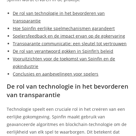
De rol van technologie in het bevorderen van
transparantie
Hoe Spinfin eerlijke spelmechanismen garandeert
Spelersfeedback en de impact ervan op de gokervaring
Transparante communicatie: een sleutel tot vertrouwen
De rol van verantwoord gokken in Spinfin’s beleid
Vooruitzichten voor de toekomst van Spinfin en de
gokindustrie
Conclusies en aanbevelingen voor spelers
De rol van technologie in het bevorderen
van transparantie
Technologie speelt een cruciale rol in het creëren van een
eerlijke gokomgeving. Spinfin maakt gebruik van
geavanceerde algoritmes en blockchain-technologie om de
eerlijkheid van elk spel te waarborgen. Dit betekent dat