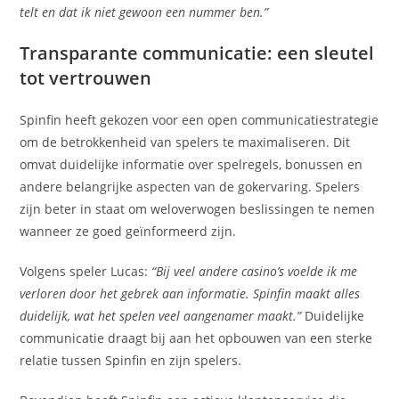
telt en dat ik niet gewoon een nummer ben.”
Transparante communicatie: een sleutel
tot vertrouwen
Spinfin heeft gekozen voor een open communicatiestrategie
om de betrokkenheid van spelers te maximaliseren. Dit
omvat duidelijke informatie over spelregels, bonussen en
andere belangrijke aspecten van de gokervaring. Spelers
zijn beter in staat om weloverwogen beslissingen te nemen
wanneer ze goed geïnformeerd zijn.
Volgens speler Lucas:
“Bij veel andere casino’s voelde ik me
verloren door het gebrek aan informatie. Spinfin maakt alles
duidelijk, wat het spelen veel aangenamer maakt.”
Duidelijke
communicatie draagt bij aan het opbouwen van een sterke
relatie tussen Spinfin en zijn spelers.