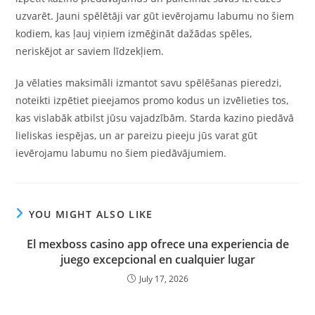
uzvarēt. Jauni spēlētāji var gūt ievērojamu labumu no šiem
kodiem, kas ļauj viņiem izmēģināt dažādas spēles,
neriskējot ar saviem līdzekļiem.
Ja vēlaties maksimāli izmantot savu spēlēšanas pieredzi,
noteikti izpētiet pieejamos promo kodus un izvēlieties tos,
kas vislabāk atbilst jūsu vajadzībām. Starda kazino piedāvā
lieliskas iespējas, un ar pareizu pieeju jūs varat gūt
ievērojamu labumu no šiem piedāvājumiem.
YOU MIGHT ALSO LIKE
El mexboss casino app ofrece una experiencia de
juego excepcional en cualquier lugar
July 17, 2026