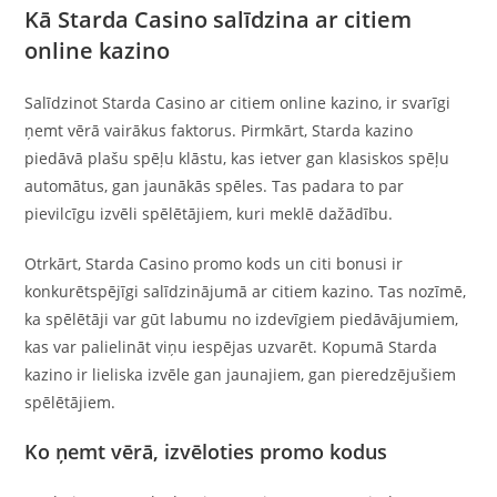
Kā Starda Casino salīdzina ar citiem
online kazino
Salīdzinot Starda Casino ar citiem online kazino, ir svarīgi
ņemt vērā vairākus faktorus. Pirmkārt, Starda kazino
piedāvā plašu spēļu klāstu, kas ietver gan klasiskos spēļu
automātus, gan jaunākās spēles. Tas padara to par
pievilcīgu izvēli spēlētājiem, kuri meklē dažādību.
Otrkārt, Starda Casino promo kods un citi bonusi ir
konkurētspējīgi salīdzinājumā ar citiem kazino. Tas nozīmē,
ka spēlētāji var gūt labumu no izdevīgiem piedāvājumiem,
kas var palielināt viņu iespējas uzvarēt. Kopumā Starda
kazino ir lieliska izvēle gan jaunajiem, gan pieredzējušiem
spēlētājiem.
Ko ņemt vērā, izvēloties promo kodus