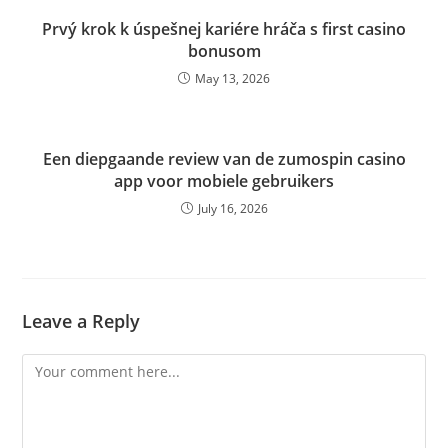
Prvý krok k úspešnej kariére hráča s first casino
bonusom
May 13, 2026
Een diepgaande review van de zumospin casino
app voor mobiele gebruikers
July 16, 2026
Leave a Reply