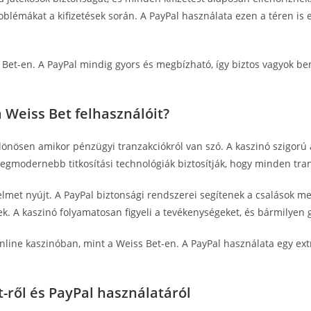
blémákat a kifizetések során. A PayPal használata ezen a téren is e
 Bet-en. A PayPal mindig gyors és megbízható, így biztos vagyok
 Weiss Bet felhasználóit?
lönösen amikor pénzügyi tranzakciókról van szó. A kaszinó szigorú
egmodernebb titkosítási technológiák biztosítják, hogy minden tra
elmet nyújt. A PayPal biztonsági rendszerei segítenek a csalások 
. A kaszinó folyamatosan figyeli a tevékenységeket, és bármilyen 
ne kaszinóban, mint a Weiss Bet-en. A PayPal használata egy extr
-ről és PayPal használatáról