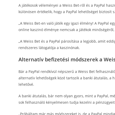
A játékosok véleményei a Weiss Bet-ről és a PayPal haszn
különösen értékelik, hogy a PayPal lehetőséget biztosít
„A Weiss Bet-en való játék egy igazi élmény! A PayPal e
online kaszinó élménye nemcsak a játékok minőségéről
„A Weiss Bet és a PayPal párosítása a legjobb, amit eddi
rendszeres látogatója a kaszinónak.
Alternatív befizetési módszerek a Wei
Bár a PayPal rendkívül népszerű a Weiss Bet felhasználó
alternatív lehetőségek közé tartozik a banki átutalás, a 
lehetővé.
A banki átutalás, bár nem olyan gyors, mint a PayPal, 
sok felhasználó kényelmesen tudja kezelni a pénzügyei
„Próbáltam már más módszereket is, de a PayPal mindig