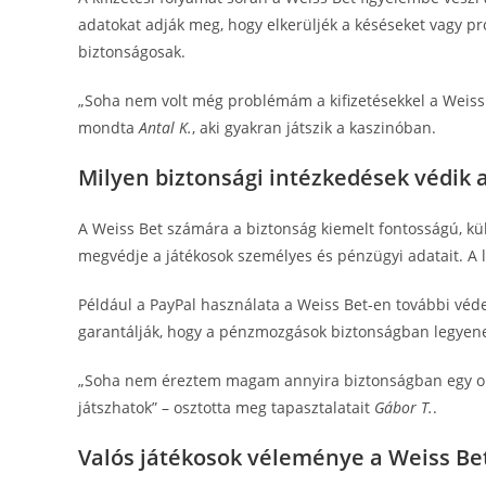
adatokat adják meg, hogy elkerüljék a késéseket vagy pro
biztonságosak.
„Soha nem volt még problémám a kifizetésekkel a Weiss
mondta
Antal K.
, aki gyakran játszik a kaszinóban.
Milyen biztonsági intézkedések védik a
A Weiss Bet számára a biztonság kiemelt fontosságú, kü
megvédje a játékosok személyes és pénzügyi adatait. A l
Például a PayPal használata a Weiss Bet-en további véd
garantálják, hogy a pénzmozgások biztonságban legyenek
„Soha nem éreztem magam annyira biztonságban egy onli
játszhatok” – osztotta meg tapasztalatait
Gábor T.
.
Valós játékosok véleménye a Weiss Bet