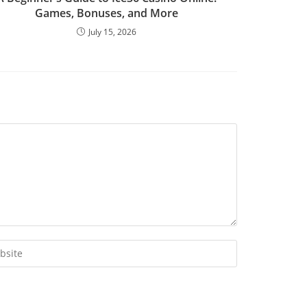
Games, Bonuses, and More
July 15, 2026