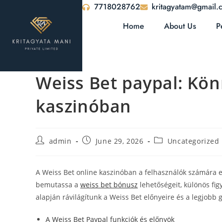
7718028762
kritagyatam@gmail.
Home
About Us
P
Weiss Bet paypal: Kön
kaszinóban
admin
June 29, 2026
Uncategorized
A Weiss Bet online kaszinóban a felhasználók számára el
bemutassa a
weiss bet bónusz
lehetőségeit, különös fig
alapján rávilágítunk a Weiss Bet előnyeire és a legjobb g
A Weiss Bet Paypal funkciók és előnyök