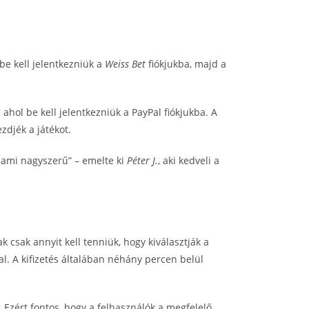
be kell jelentkezniük a
Weiss Bet
fiókjukba, majd a
 ahol be kell jelentkezniük a PayPal fiókjukba. A
djék a játékot.
, ami nagyszerű” – emelte ki
Péter J.
, aki kedveli a
 csak annyit kell tenniük, hogy kiválasztják a
al. A kifizetés általában néhány percen belül
. Ezért fontos, hogy a felhasználók a megfelelő