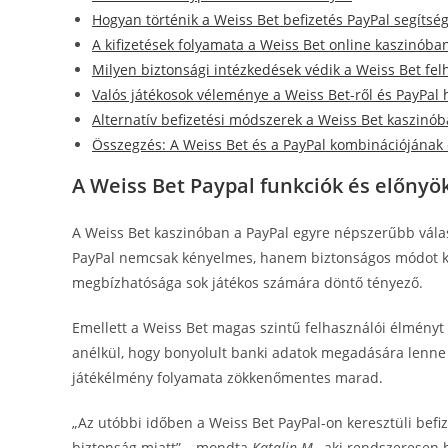
Hogyan történik a Weiss Bet befizetés PayPal segítsé
A kifizetések folyamata a Weiss Bet online kaszinóba
Milyen biztonsági intézkedések védik a Weiss Bet fel
Valós játékosok véleménye a Weiss Bet-ről és PayPal 
Alternatív befizetési módszerek a Weiss Bet kaszinó
Összegzés: A Weiss Bet és a PayPal kombinációjának 
A Weiss Bet Paypal funkciók és előnyö
A Weiss Bet kaszinóban a PayPal egyre népszerűbb válas
PayPal nemcsak kényelmes, hanem biztonságos módot kín
megbízhatósága sok játékos számára döntő tényező.
Emellett a Weiss Bet magas szintű felhasználói élményt
anélkül, hogy bonyolult banki adatok megadására lenne 
játékélmény folyamata zökkenőmentes marad.
„Az utóbbi időben a Weiss Bet PayPal-on keresztüli befi
biztonság miatt” – mondta
Katalin M.
, aki rendszeresen h