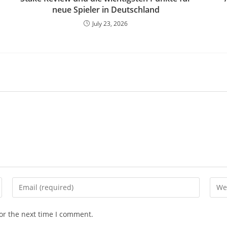
neue Spieler in Deutschland
July 23, 2026
or the next time I comment.