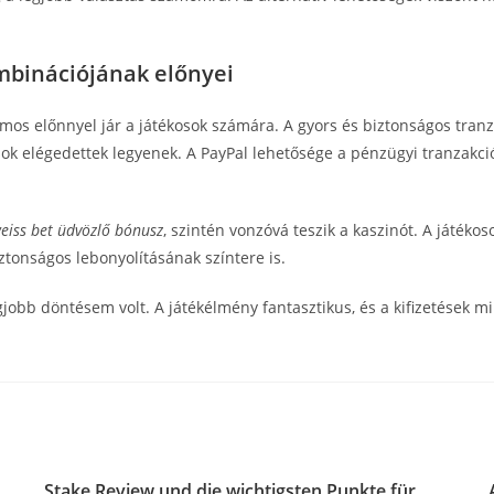
mbinációjának előnyei
mos előnnyel jár a játékosok számára. A gyors és biztonságos tranza
ok elégedettek legyenek. A PayPal lehetősége a pénzügyi tranzakci
eiss bet üdvözlő bónusz
, szintén vonzóvá teszik a kaszinót. A játék
tonságos lebonyolításának színtere is.
jobb döntésem volt. A játékélmény fantasztikus, és a kifizetések m
Stake Review und die wichtigsten Punkte für