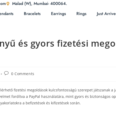
com
Malad (W), Mumbai- 400064.
endants
Bracelets
Earrings
Rings
Just Arriv
nyű és gyors fizetési mego
0 Comments
érhető fizetési megoldások kulcsfontosságú szerepet játszanak a já
yelmet fordítva a PayPal használatára, mint gyors és biztonságos o
yakorlatokra a befizetések és kifizetések során.