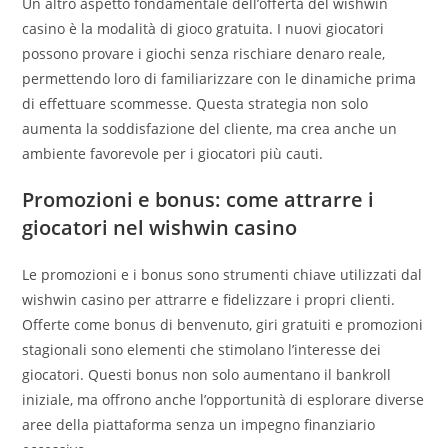
Un altro aspetto fondamentale dell’offerta del wishwin
casino è la modalità di gioco gratuita. I nuovi giocatori
possono provare i giochi senza rischiare denaro reale,
permettendo loro di familiarizzare con le dinamiche prima
di effettuare scommesse. Questa strategia non solo
aumenta la soddisfazione del cliente, ma crea anche un
ambiente favorevole per i giocatori più cauti.
Promozioni e bonus: come attrarre i
giocatori nel wishwin casino
Le promozioni e i bonus sono strumenti chiave utilizzati dal
wishwin casino per attrarre e fidelizzare i propri clienti.
Offerte come bonus di benvenuto, giri gratuiti e promozioni
stagionali sono elementi che stimolano l’interesse dei
giocatori. Questi bonus non solo aumentano il bankroll
iniziale, ma offrono anche l’opportunità di esplorare diverse
aree della piattaforma senza un impegno finanziario