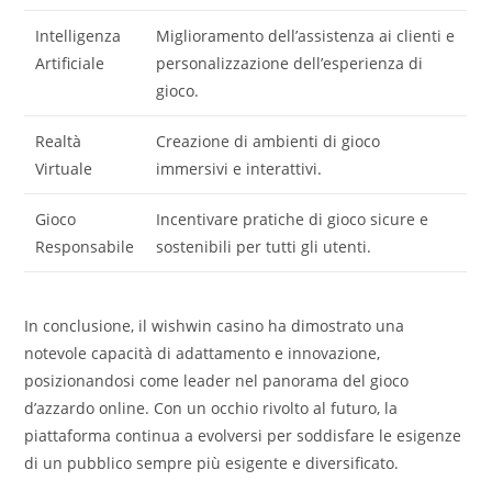
Intelligenza
Miglioramento dell’assistenza ai clienti e
Artificiale
personalizzazione dell’esperienza di
gioco.
Realtà
Creazione di ambienti di gioco
Virtuale
immersivi e interattivi.
Gioco
Incentivare pratiche di gioco sicure e
Responsabile
sostenibili per tutti gli utenti.
In conclusione, il wishwin casino ha dimostrato una
notevole capacità di adattamento e innovazione,
posizionandosi come leader nel panorama del gioco
d’azzardo online. Con un occhio rivolto al futuro, la
piattaforma continua a evolversi per soddisfare le esigenze
di un pubblico sempre più esigente e diversificato.