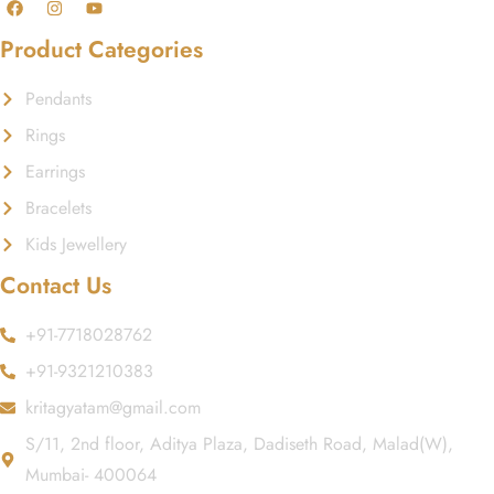
Product Categories
Pendants
Rings
Earrings
Bracelets
Kids Jewellery
Contact Us
+91-7718028762
+91-9321210383
kritagyatam@gmail.com
S/11, 2nd floor, Aditya Plaza, Dadiseth Road, Malad(W),
Mumbai- 400064