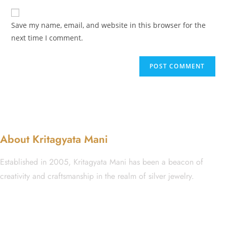
Save my name, email, and website in this browser for the
next time I comment.
About Kritagyata Mani
Established in 2005, Kritagyata Mani has been a beacon of
creativity and craftsmanship in the realm of silver jewelry.
GST No.: 27AAFCA1668J1ZI