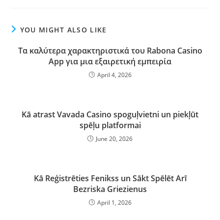
YOU MIGHT ALSO LIKE
Τα καλύτερα χαρακτηριστικά του Rabona Casino
App για μια εξαιρετική εμπειρία
April 4, 2026
Kā atrast Vavada Casino spoguļvietni un piekļūt
spēļu platformai
June 20, 2026
Kā Reģistrēties Fenikss un Sākt Spēlēt Arī
Bezriska Griezienus
April 1, 2026