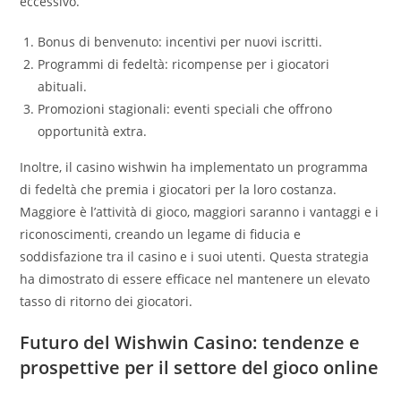
eccessivo.
Bonus di benvenuto: incentivi per nuovi iscritti.
Programmi di fedeltà: ricompense per i giocatori
abituali.
Promozioni stagionali: eventi speciali che offrono
opportunità extra.
Inoltre, il casino wishwin ha implementato un programma
di fedeltà che premia i giocatori per la loro costanza.
Maggiore è l’attività di gioco, maggiori saranno i vantaggi e i
riconoscimenti, creando un legame di fiducia e
soddisfazione tra il casino e i suoi utenti. Questa strategia
ha dimostrato di essere efficace nel mantenere un elevato
tasso di ritorno dei giocatori.
Futuro del Wishwin Casino: tendenze e
prospettive per il settore del gioco online